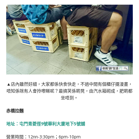
▲店內雖然好細，大家都係快食快走，不過中間有個櫃仔擺漫畫，
唔知係咪有人會拎嚟睇呢？最搞笑係啲凳，由汽水箱砌成，肥啲都
坐唔到。
赤橋拉麵
地址：屯門青菱徑9號華利大廈地下5號舖
營業時間：12nn-3:30pm；6pm-10pm