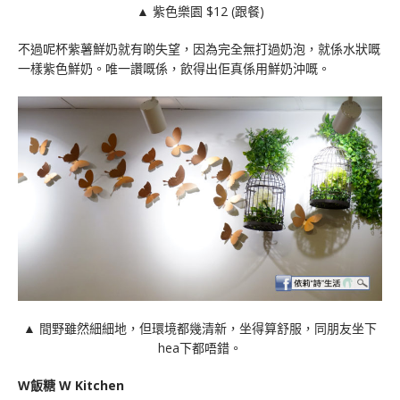
▲ 紫色樂園 $12 (跟餐)
不過呢杯紫薯鮮奶就有啲失望，因為完全無打過奶泡，就係水狀嘅
一樣紫色鮮奶。唯一讚嘅係，飲得出佢真係用鮮奶沖嘅。
▲ 間野雖然細細地，但環境都幾清新，坐得算舒服，同朋友坐下
hea下都唔錯。
W飯糖 W Kitchen