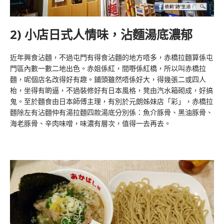
2) 小店日式人情味，沾麵湯底濃郁
近年興食沾麵，不過屯門有得食沾麵的地方唔多，赤橋拉麵算係屯
門區內數一數二地出色。赤姐係紅，間嘢係紅橋，所以叫赤橋拉
麵，呢個店名改得好有趣。鋪頭雖然唔係好大，得幾張二或四人
枱，坐得有啲逼，不過裝修好有日本風格，凳由汽水箱砌成，好搞
鬼。至於麵食由日本師傅主理，有別於元朗姊妹店「彩」，赤橋拉
麵除左有沾麵仲有湯拉麵四款湯底分別係：魚介豚骨、黑油豚骨、
海老豚骨、辛肉味噌，味濃有層次，值得一去再去。