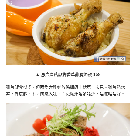
▲ 忌廉磨菇原隻香草雞脾焗飯 $68
雞脾飯食得多，但兩隻大雞鎚放係焗飯上就第一次見。雞脾熱辣
辣，外皮脆卜卜，肉嫩入味，而忌廉汁唔多唔少，唔膩啱啱好。