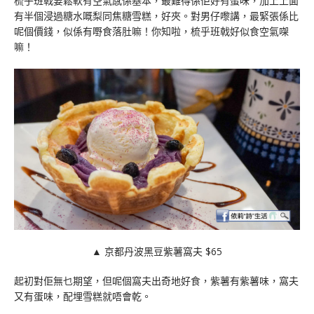
梳乎班戟要鬆軟有空氣感係基本，最難得係佢好有蛋味，加上上面
有半個浸過糖水嘅梨同焦糖雪糕，好夾。對男仔嚟講，最緊張係比
呢個價錢，似係有嘢食落肚嘛！你知啦，梳乎班戟好似食空氣㗎
嘛！
▲ 京都丹波黑豆紫薯窩夫 $65
起初對佢無乜期望，但呢個窩夫出奇地好食，紫薯有紫薯味，窩夫
又有蛋味，配埋雪糕就唔會乾。