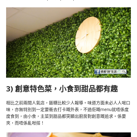
3) 創意特色菜，小食到甜品都有趣
相比之前兩間人氣店，飯糖比較少人報導。味道方面未必人人啱口
味，亦無特別到一定要衝去打卡嘅外表，不過佢嘅menu就唔係度
度食到，由小食，主菜到甜品都突顯出廚房對創意嘅追求。係要
夾，而唔係亂咁搭！