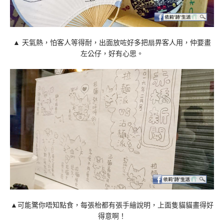
▲ 天氣熱，怕客人等得耐，出面放咗好多把扇畀客人用，仲要畫
左公仔，好有心思。
▲可能驚你唔知點食，每張枱都有張手繪說明，上面隻貓貓畫得好
得意啊！