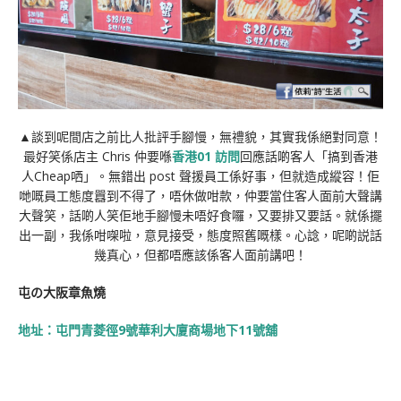
▲談到呢間店之前比人批評手腳慢，無禮貌，其實我係絕對同意！
最好笑係店主 Chris 仲要喺
香港01 訪問
回應話啲客人「
搞到香港
人Cheap哂」。無錯出 post 聲援員工係好事，但就造成縱容！佢
哋嘅員工態度囂到不得了，唔休做咁款，仲要當住客人面前大聲講
大聲笑，話啲人笑佢地手腳慢未唔好食囉，又要排又要話。就係擺
出一副，我係咁㗎啦，意見接受，態度照舊嘅樣。心諗，呢啲説話
幾真心，但都唔應該係客人面前講吧！
屯の大阪章魚燒
地址：屯門青菱徑9號華利大廈商場地下11號舖