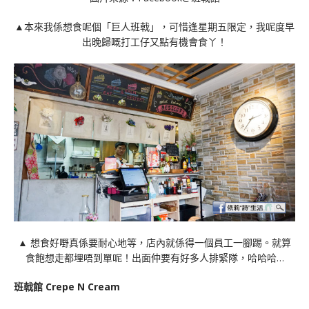
▲本來我係想食呢個「巨人班戟」，可惜逢星期五限定，我呢度早
出晚歸嘅打工仔又點有機會食丫！
▲ 想食好嘢真係要耐心地等，店內就係得一個員工一腳踢。就算
食飽想走都埋唔到單呢！出面仲要有好多人排緊隊，哈哈哈…
班戟館 Crepe N Cream