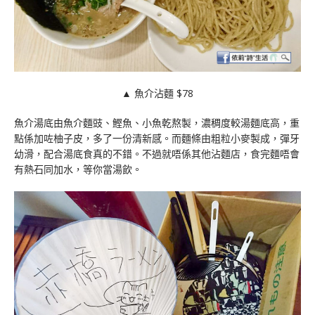
▲ 魚介沾麵 $78
魚介湯底由魚介麵豉、鰹魚、小魚乾熬製，濃稠度較湯麵底高，重
點係加咗柚子皮，多了一份清新感。而麵條由粗粒小麥製成，彈牙
幼滑，配合湯底食真的不錯。不過就唔係其他沾麵店，食完麵唔會
有熱石同加水，等你當湯飲。