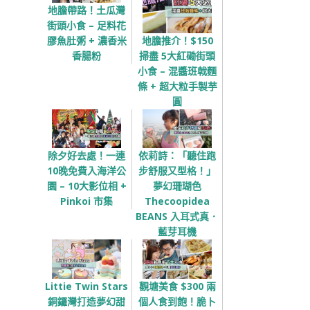
地膽帶路！土瓜灣
街頭小食 – 足料花
地膽推介！$150
膠魚肚粥 + 濃香米
掃盡 5大紅磡街頭
香腸粉
小食 – 混醬班戟麵
條 + 超大粒手製芋
圓
除夕好去處！一連
依莉詩：「聽住跑
10晚免費入海洋公
步舒服又型格！」
園 – 10大影位相 +
夢幻珊瑚色
Pinkoi 市集
Thecoopidea
BEANS 入耳式真．
藍芽耳機
Littie Twin Stars
觀塘美食 $300 兩
銅鑼灣打造夢幻甜
個人食到飽！脆卜