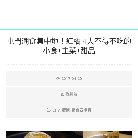
屯門潮食集中地！紅橋 4大不得不吃的
小食+主菜+甜品
2017-04-20
依莉詩
ETV
,
精選
,
胃食四處尋