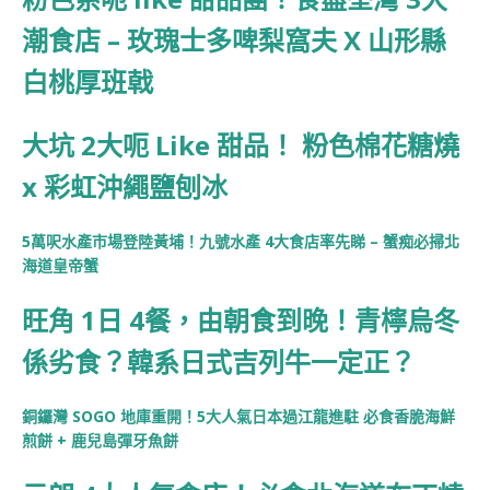
潮食店 – 玫瑰士多啤梨窩夫 X 山形縣
白桃厚班戟
大坑 2大呃 Like 甜品！ 粉色棉花糖燒
x 彩虹沖繩鹽刨冰
5萬呎水產市場登陸黃埔！九號水產 4大食店率先睇 – 蟹痴必掃北
海道皇帝蟹
旺角 1日 4餐，由朝食到晚！青檸烏冬
係劣食？韓系日式吉列牛一定正？
銅鑼灣 SOGO 地庫重開！5大人氣日本過江龍進駐 必食香脆海鮮
煎餅 + 鹿兒島彈牙魚餅