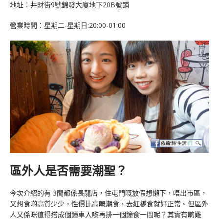
地址：井財街9號錦發大廈地下20B號鋪
營業時間：星期二-星期日:20:00-01:00
區外人是否需要潮聖？
今次介紹的有 3間都係長龍店，住屯門嘅放假想懶下，唔出市區，
又想食啲高質少少，性價比高嘅潮食，去紅橋食就好正常。但區外
人又係咪值得搭成個鐘車入嚟再排一個鐘食一間呢？其實有啲難