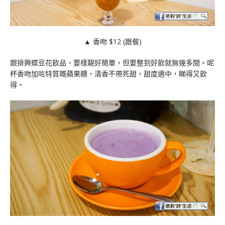
▲ 香吻 $12 (跟餐)
跟排興蝶豆花飲品，要樣靚好簡單，但要整到好飲就無幾多間。呢
杯香吻加咗特質嘅蘋果糖，清香不帶死甜，甜度適中，睇得又飲
得。