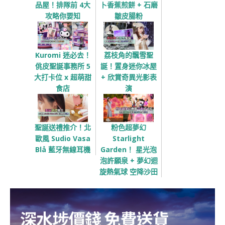
品屋！排隊前 4大
卜香蕉煎餅 + 石磨
攻略你要知
皺皮腸粉
Kuromi 迷必去！
荔枝角的飄雪聖
佻皮聖誕事務所 5
誕！置身迷你冰屋
大打卡位 x 超萌甜
+ 欣賞奇異光影表
食店
演
聖誕送禮推介！北
粉色超夢幻
歐風 Sudio Vasa
Starlight
Blå 藍牙無線耳機
Garden！ 星光泡
泡許願泉 + 夢幻迴
旋熱氣球 空降沙田