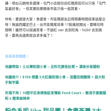
講，唔似元朗咁多選擇，屯門小店部份店紅嘅原因可以只係「屯門
區最好食」，但其實如果開係市區只係一般質素。
仲有，要提提大家，食還食，市區嘅朋友記得預番時間搭車返屋企
呀！無論西鐵定巴士，出市區嘅尾班車 11點幾就開出，要睇住時
間啊！雖然可以搭通宵車，不過紅 van 去到旺角，N260 去到美
孚，要再去遠啲就自求多福了！
各區美食精選！
地膽帶路！土瓜灣街頭小食 – 足料花膠魚肚粥 + 濃香米香腸粉
地膽推介！$150 掃盡 5大紅磡街頭小食 – 混醬班戟麵條 + 超大粒
手製芋圓
死場不再！10間平民食肆進駐荃灣新 Food Court – 嫩滑手撕雞腸
粉 x 醒胃麻辣串
粉色系呃 like 甜品團！食盡荃灣 3大