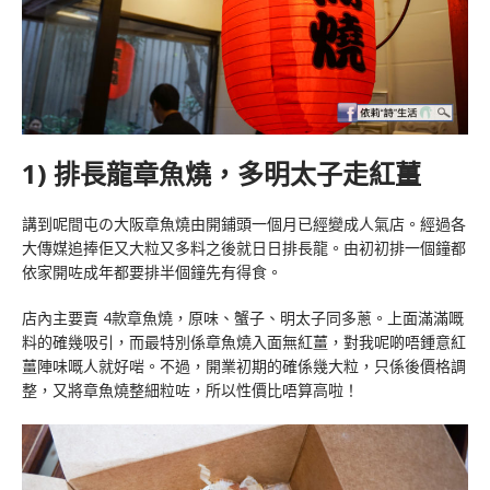
1) 排長龍章魚燒，多明太子走紅薑
講到呢間屯の大阪章魚燒由開鋪頭一個月已經變成人氣店。經過各
大傳媒追捧佢又大粒又多料之後就日日排長龍。由初初排一個鐘都
依家開咗成年都要排半個鐘先有得食。
店內主要賣 4款章魚燒，原味、蟹子、明太子同多蔥。上面滿滿嘅
料的確幾吸引，而最特別係章魚燒入面無紅薑，對我呢啲唔鍾意紅
薑陣味嘅人就好啱。不過，開業初期的確係幾大粒，只係後價格調
整，又將章魚燒整細粒咗，所以性價比唔算高啦！