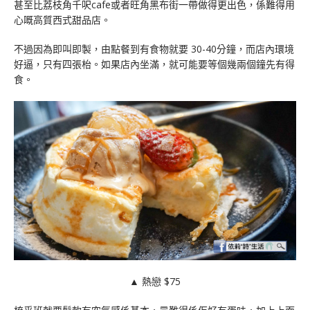
甚至比荔枝角千呎cafe或者旺角黑布街一帶做得更出色，係難得用
心嘅高質西式甜品店。
不過因為即叫即製，由點餐到有食物就要 30-40分鐘，而店內環境
好逼，只有四張枱。如果店內坐滿，就可能要等個幾兩個鐘先有得
食。
▲ 熱戀 $75