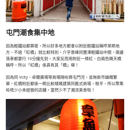
屯門潮食集中地
因為輕鐵站都算密，所以好多地方都會以附近輕鐵站稱呼某啲地
方，不過「紅橋」就比較特別，介乎景峰同豐澤輕鐵站中間，兩邊
落車都要行 10分鐘先到。大家反而用附近一條紅、白兩色嘅天橋
稱呼，所以「紅橋」係真有其「橋」㗎！
因為同 Vcity、卓爾廣場等商場隔咗條屯門河，並無新市鎮嘅繁
華，紅橋附近都係一啲比較矮嘅建築同舊式商場，租平，所以聚集
咗唔少小本經營的店舖。當然少不了潮流美食啦！