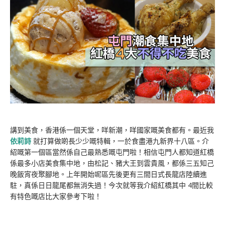
講到美食，香港係一個天堂，咩新潮，咩國家嘅美食都有。最近我
依莉詩
就打算做啲長少少嘅特輯，一於食盡港九新界十八區。介
紹嘅第一個區當然係自己最熟悉嘅屯門啦！相信屯門人都知道紅橋
係最多小店美食集中地，由松記、豬大王到雲貴風，都係三五知己
晚飯宵夜聚腳地。上年開始呢區先後更有三間日式長龍店陸續進
駐，真係日日龍尾都無消失過！今次就等我介紹紅橋其中 4間比較
有特色嘅店比大家參考下啦！