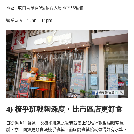
地址 : 屯門青翠徑9號多寶大廈地下33號舖
營業時間：12nn – 11pm
4) 梳乎班戟夠深度，比市區店更好食
自從係 K11食過一次梳乎班戟之後我就愛上咗嗰種軟棉棉嘅空氣
感，亦四圍搵更好食嘅梳乎班戟。而呢間班戟館就做得好有水準，