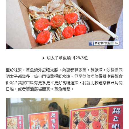
▲ 明太子章魚燒 $28/6粒
至於味道，章魚燒外皮唔太脆，內裏都算多醬，夠飽滿。沙律醬同
明太子都幾多，係屯門係難得既水準。但至於值唔值得排咁長龍食
佢呢？其實市區有更多更平更好食嘅選擇，我就比較鍾意食旺角間
日船，或者葵涌廣場間真。章魚無雙。