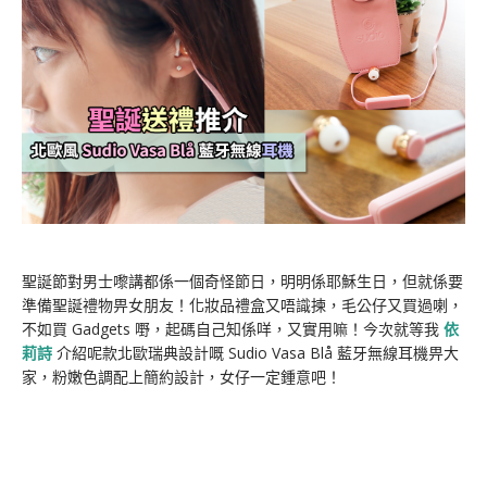
聖誕節對男士嚟講都係一個奇怪節日，明明係耶穌生日，但就係要
準備聖誕禮物畀女朋友！化妝品禮盒又唔識揀，毛公仔又買過喇，
不如買 Gadgets 嘢，起碼自己知係咩，又實用嘛！今次就等我
依
莉詩
介紹呢款北歐瑞典設計嘅 Sudio Vasa Blå 藍牙無線耳機畀大
家，粉嫩色調配上簡約設計，女仔一定鍾意吧！