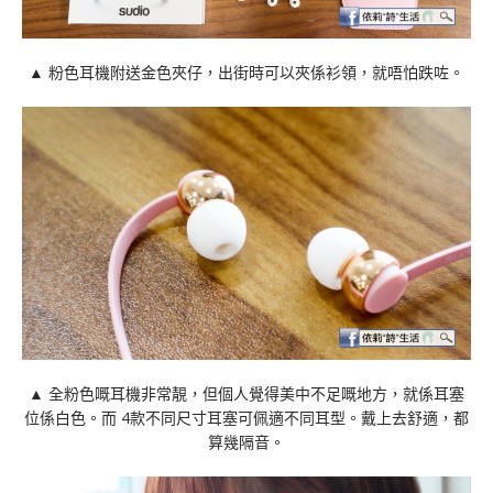
▲ 粉色耳機附送金色夾仔，出街時可以夾係衫領，就唔怕跌咗。
▲ 全粉色嘅耳機非常靚，但個人覺得美中不足嘅地方，就係耳塞
位係白色。而 4款不同尺寸耳塞可佩適不同耳型。戴上去舒適，都
算幾隔音。