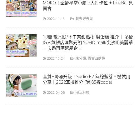
MOKO！聖誕星空小鎮 7大打卡位 + LinaBell見
面會
2022-11-18
玩樂好去處
10間 散水餅/下午茶甜點/訂製蛋糕 推介｜ 多間
IG人氣餅店匯聚元朗 YOHO mall/尖沙咀美麗華
一次過再晒返屋企！
2022-10-24
未分類
,
胃食四處尋
音質+降噪升級！Sudio E2 無線藍芽耳機試用
分享｜2022耳機推介 (附 85折code)
2022-04-05
潮玩科技