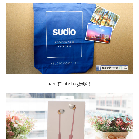
▲ 仲有
tote bag
送𠻹！