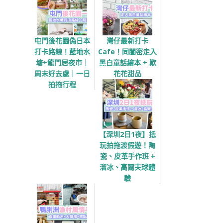
屯門後花園偽日本
灣仔最新打卡
打卡路線！藍地水
Cafe！同閨密走入
塘+龍門居夜市｜
黑白童話繪本 + 歎
周末好去處｜一日
花花甜品
拍拖行程
【深圳2日1夜】抵
玩拍拖渡假遊！陶
瓷、皮革手作班 +
溜冰、高爾夫球體
驗