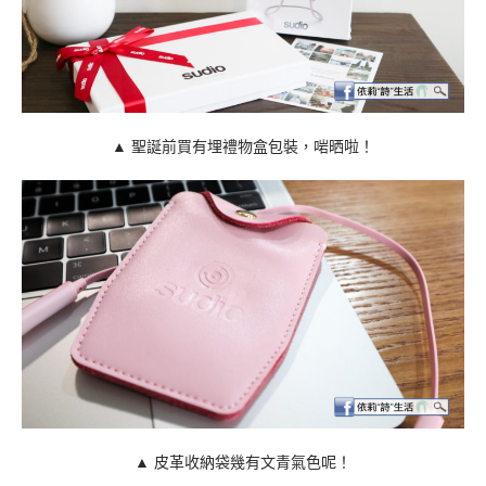
▲ 聖誕前買有埋禮物盒包裝，啱晒啦！
▲
皮革收納袋幾有文青氣色呢！