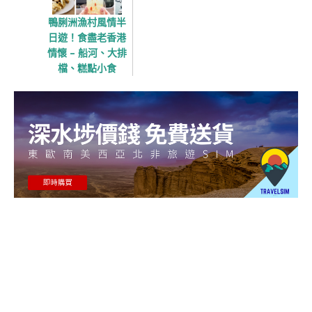
鴨脷洲漁村風情半
日遊！食盡老香港
情懷 – 船河、大排
檔、糕點小食