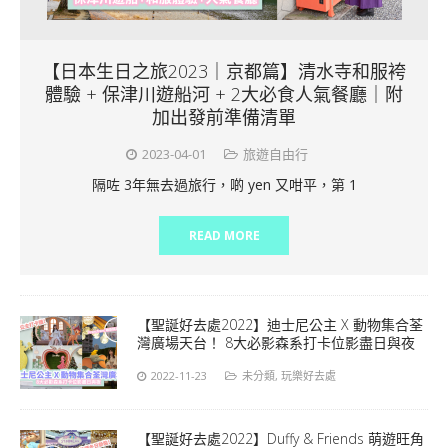
【日本生日之旅2023｜京都篇】清水寺和服袴
體驗 + 保津川遊船河 + 2大必食人氣餐廳｜附
加出發前準備清單
2023-04-01
旅遊自由行
隔咗 3年無去過旅行，啲 yen 又咁平，第 1
READ MORE
【聖誕好去處2022】迪士尼公主 X 動物集合荃
灣廣場天台！ 8大必影森系打卡位影盡日與夜
2022-11-23
未分類
,
玩樂好去處
【聖誕好去處2022】Duffy & Friends 萌遊旺角