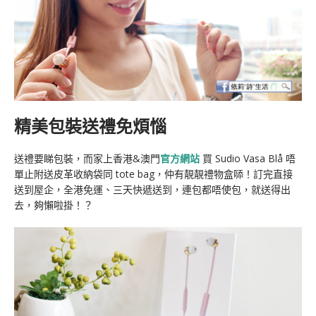
精美包裝送禮免煩惱
送禮要睇包裝，而家上
香港
&
澳門
官方網站
買 Sudio Vasa Blå 唔
單止附送皮革收納袋同 tote bag，仲有靚靚禮物盒𠻹！訂完直接
送到屋企，全港免運、三天快遞送到，連包都唔使包，就送得出
去，夠懶啦掛！？