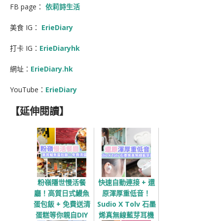
FB page：
依莉詩生活
美食 IG：
ErieDiary
打卡 IG：
ErieDiaryhk
網址：
ErieDiary.hk
YouTube：
ErieDiary
【延伸閱讀】
粉嶺隱世慢活餐
快速自動連接 + 還
廳！高質日式鰻魚
原渾厚重低音！
蛋包飯 + 免費送清
Sudio X Tolv 石墨
蛋糕等你親自DIY
烯真無線藍芽耳機