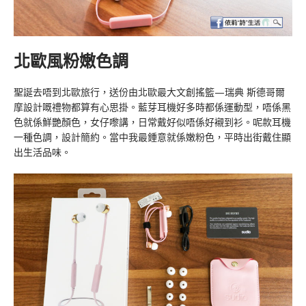
北歐風粉嫩色調
聖誕去唔到北歐旅行，送份由北歐最大文創搖籃—瑞典 斯德哥爾
摩設計嘅禮物都算有心思掛。藍芽耳機好多時都係運動型，唔係黑
色就係鮮艷顏色，女仔嚟講，日常戴好似唔係好襯到衫。呢款耳機
一種色調，設計簡約。當中我最鍾意就係嫩粉色，平時出街戴住顯
出生活品味。