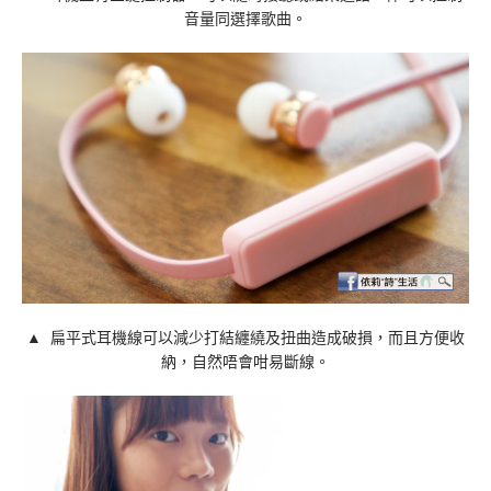
音量同選擇歌曲。
▲ 扁平式耳機線可以減少打結纏繞及扭曲造成破損，而且方便收
納，自然唔會咁易斷線。