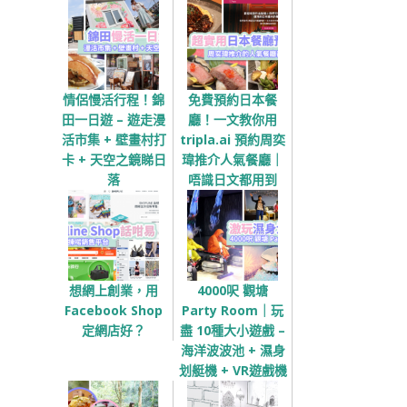
情侶慢活行程！錦
免費預約日本餐
田一日遊 – 遊走漫
廳！一文教你用
活市集 + 壁畫村打
tripla.ai 預約周奕
卡 + 天空之鏡睇日
瑋推介人氣餐廳｜
落
唔識日文都用到
想網上創業，用
4000呎 觀塘
Facebook Shop
Party Room｜玩
定網店好？
盡 10種大小遊戲 –
海洋波波池 + 濕身
划艇機 + VR遊戲機