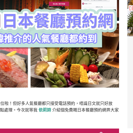
 定位啦！但好多人氣餐廳都只接受電話預約，唔識日文就只好放
知點處理。今次就等我
依莉詩
介紹個免費嘅日本餐廳預約網畀大家