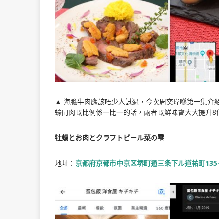
▲ 海膽牛肉應該唔少人試過，今次周奕瑋喺第一集介
蠔同肉嘅比例係一比一的話，兩者嘅鮮味會大大提升8
牡蠣とお肉とクラフトビール菜の雫
地址：
京都府京都市中京区堺町通三条下ル道祐町135-