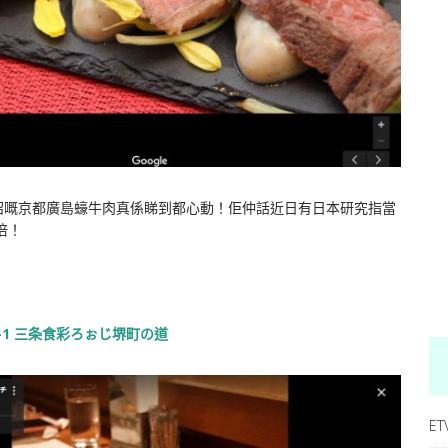
紹嘅京都廣島蠔牛肉真係睇到都心動！佢仲話近日有日本研究指當
倍！
1 三条食彩ろぉじ堺町の道
ET