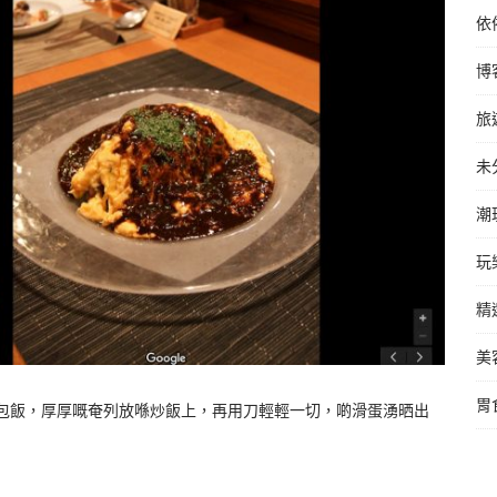
依
博
旅
未
潮
玩
精
美
胃
ce 食神級蛋包飯，厚厚嘅奄列放喺炒飯上，再用刀輕輕一切，啲滑蛋湧晒出