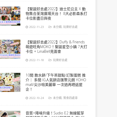
【聖誕好去處2022】迪士尼公主 X 動
物集合荃灣廣場天台！ 8大必影森系打
卡位影盡日與夜
2022-11-23
未分類
,
玩樂好去處
【聖誕好去處2022】Duffy & Friends
萌遊旺角MOKO！聖誕星空小鎮 7大打
卡位 + LinaBell見面會
2022-11-18
玩樂好去處
10間 散水餅/下午茶甜點/訂製蛋糕 推
介｜ 多間 IG人氣餅店匯聚元朗 YOHO
mall/尖沙咀美麗華 一次過再晒返屋
企！
2022-10-24
未分類
,
胃食四處尋
音質+降噪升級！Sudio E2 無線藍芽