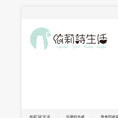
依莉”詩”生活
玩樂好去處
胃食四處