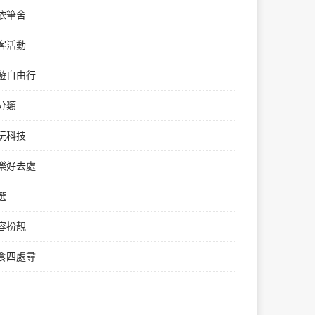
依筆舍
客活動
遊自由行
分類
玩科技
樂好去處
選
容扮靚
食四處尋