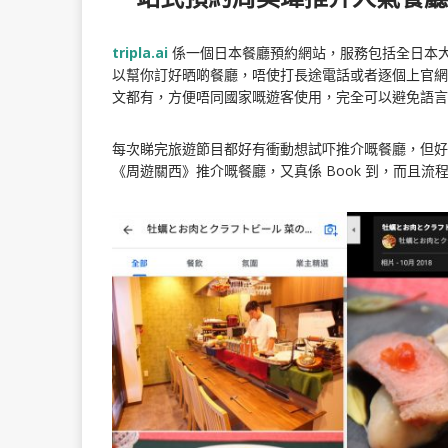
tripla.ai
係一個日本餐廳預約網站，服務包括全日本大部
以幫你訂好晒啲餐廳，唔使打長途電話或者逐個上官網
文都有，方便唔同國家嘅遊客使用，完全可以避免語言
每次睇完旅遊節目都好有衝動想試吓推介嘅餐廳，但好多
《周遊關西》推介嘅餐廳，又真係 Book 到，而且