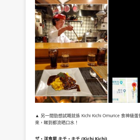
▲ 另一間勁想試嘅就係 Kichi Kichi Omuri
來，睇到都流晒口水！
ザ・洋食屋 キチ・キチ (Kichi Kichi)