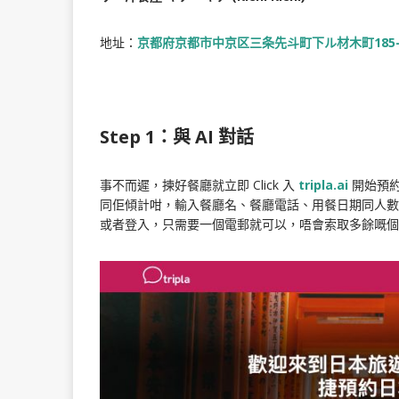
地址：
京都府京都市中京区三条先斗町下ル材木町185-
Step 1
：與 AI 對話
事不而遲，揀好餐廳就立即 Click 入
tripla.ai
開始預約
同佢傾計咁，輸入餐廳名、餐廳電話、用餐日期同人數
或者登入，只需要一個電郵就可以，唔會索取多餘嘅個