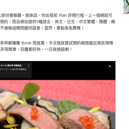
份嘅餐廳。姐係話，你出發前 Plan 好晒行程，上一個網就可
預約。而且網站提供5種語言，英文、日文、中文繁體、簡體、韓
不通做成嘅問題同誤會。當然，重點係免費嘅！
時都嫌難 Book 而放棄，今次我就嘗試預約兩間最近周奕瑋喺
流程非常簡單，回覆都好快，一日就搞掂喇！