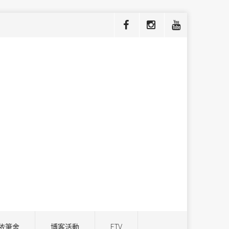
依筆舍
博客活動
ETV