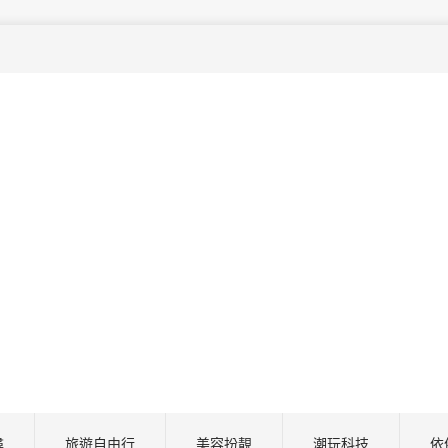
尋
旅遊自由行
美容扮靚
潮玩科技
依