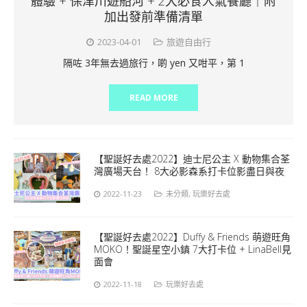
體驗 + 保津川遊船河 + 2大必食人氣餐廳｜附
加出發前準備清單
2023-04-01
旅遊自由行
隔咗 3年無去過旅行，啲 yen 又咁平，第 1
READ MORE
【聖誕好去處2022】迪士尼公主 X 動物集合荃
灣廣場天台！ 8大必影森系打卡位影盡日與夜
2022-11-23
未分類
,
玩樂好去處
【聖誕好去處2022】Duffy & Friends 萌遊旺角
MOKO！聖誕星空小鎮 7大打卡位 + LinaBell見
面會
2022-11-18
玩樂好去處