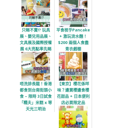
只睇不賣!? 玩具
平食梳乎Pancake
展、嬰兒用品展、
+ 激玩流水麵！
文具展及國際授權
$200 兩個人食盡
展 6大亮點率先睇
青衣戲棚
唔洗排長龍！香港
【東京】櫻花係咩
都食到台南街頭小
味？邊賞櫻邊食櫻
食 – 限時 3日試食
花甜品 + 日本便利
「糯夫」米糕 x 等
店必買限定品
天光三明治