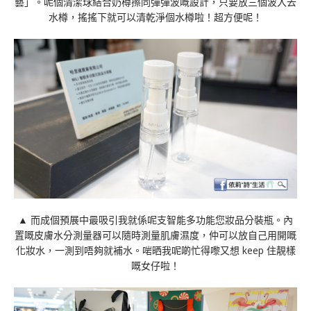
藝」。呢個清潔球結合奶樽擦同彈彈波嘅設計，只要放三個波入去
水樽，搖搖下就可以清乾淨個水樽啦！超方便呢！
▲ 而成個預展中最吸引我就係呢支智能多功能您妝品分裝瓶。內
置嘅皮膚水分測量器可以隨時測量肌膚濕度，仲可以放自己用開嘅
化妝水，一測到唔夠就補水。啱晒我呢啲忙得嚟又想 keep 住靚樣
嘅女仔啦！