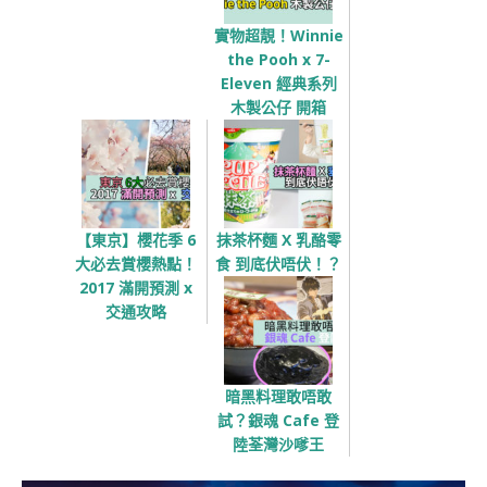
實物超靚！Winnie
the Pooh x 7-
Eleven 經典系列
木製公仔 開箱
【東京】櫻花季 6
抹茶杯麵 X 乳酪零
大必去賞櫻熱點！
食 到底伏唔伏！？
2017 滿開預測 x
交通攻略
暗黑料理敢唔敢
試？銀魂 Cafe 登
陸荃灣沙嗲王