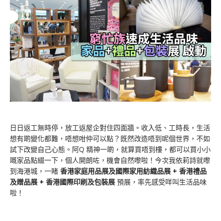
日日返工無時停，放工返屋企對住四面牆。收入低、工時長，生活
想有啲變化都難，唔想咁仲可以點？既然改造唔到呢個世界，不如
試下改變自己心態。阿Q 精神一啲，就算買唔到樓，都可以買小小
嘅家品點綴一下，個人開朗咗，機會自然嚟啦！今次我依莉詩就嚟
到海港城，一睹
香港家庭用品展及國際家用紡織品展 + 香港禮品
及贈品展 + 香港國際印刷及包裝展
預展，率先感受咩叫生活品味
啦！