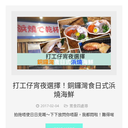
打工仔宵夜選擇！銅鑼灣食日式浜
燒海鮮
2017-02-04
胃食四處尋
拍拖唔使日日見嘅～下下放閃你唔厭，我都悶啦！難得啱