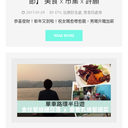
節】 美食 x 市集 x 許願
2017-01-29
ETV
,
玩樂好去處
,
胃食四處尋
恭喜發財！新年又到啦！祝女嘅愈嚟愈靚，男嘅升職加薪
READ MORE