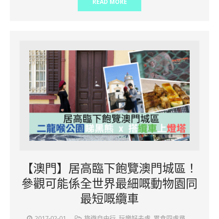
READ MORE
【澳門】居高臨下飽覽澳門城區！
參觀可能係全世界最細嘅動物園同
最短嘅纜車
2017-02-01
旅遊自由行
,
玩樂好去處
,
胃食四處尋