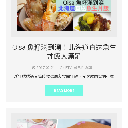
Oisa 魚籽滿到瀉！北海道直送魚生
丼飯大滿足
2017-02-21
ETV
,
胃食四處尋
新年啱啱過又係時候搵朋友食開年飯，今次就同幾個行家
READ MORE