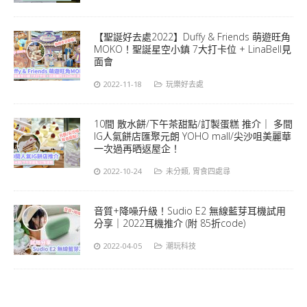
【聖誕好去處2022】Duffy & Friends 萌遊旺角
MOKO！聖誕星空小鎮 7大打卡位 + LinaBell見
面會
2022-11-18
玩樂好去處
10間 散水餅/下午茶甜點/訂製蛋糕 推介｜ 多間
IG人氣餅店匯聚元朗 YOHO mall/尖沙咀美麗華
一次過再晒返屋企！
2022-10-24
未分類
,
胃食四處尋
音質+降噪升級！Sudio E2 無線藍芽耳機試用
分享｜2022耳機推介 (附 85折code)
2022-04-05
潮玩科技