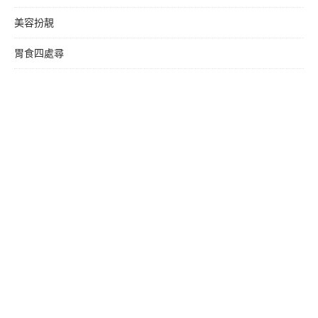
美容扮靚
胃食四處尋