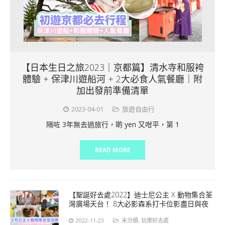
【日本生日之旅2023｜京都篇】清水寺和服袴
體驗 + 保津川遊船河 + 2大必食人氣餐廳｜附
加出發前準備清單
2023-04-01
旅遊自由行
隔咗 3年無去過旅行，啲 yen 又咁平，第 1
READ MORE
【聖誕好去處2022】迪士尼公主 X 動物集合荃
灣廣場天台！ 8大必影森系打卡位影盡日與夜
2022-11-23
未分類
,
玩樂好去處