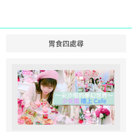
胃食四處尋