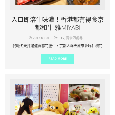
入口即溶牛味濃！香港都有得食京
都和牛 雅MIYABI
2017-03-01
ETV
,
胃食四處尋
我哋冬天打邊爐食雪花肥牛，京都人春天原來會睇住櫻花
READ MORE