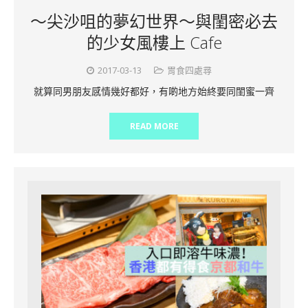
～尖沙咀的夢幻世界～與閨密必去
的少女風樓上 Cafe
2017-03-13
胃食四處尋
就算同男朋友感情幾好都好，有啲地方始終要同閨蜜一齊
READ MORE