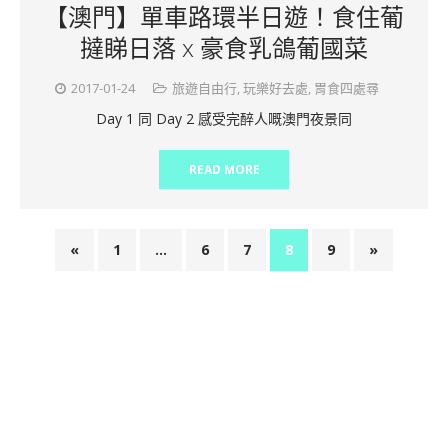
【澳門】單車路環半日遊！食住葡
撻睇日落 x 豪食乳鴿葡國菜
2017-01-24
旅遊自由行
,
玩樂好去處
,
胃食四處尋
Day 1 同 Day 2 感受完醉人嘅澳門夜景同
READ MORE
«
1
…
6
7
8
9
»