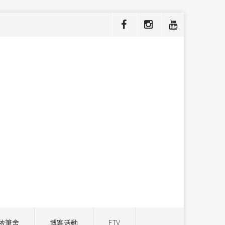
依筆舍
博客活動
ETV