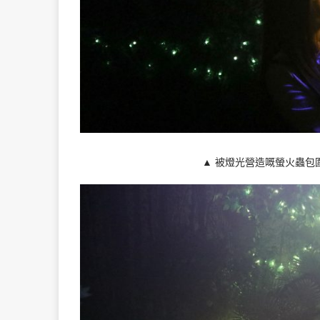
▲ 被燈光營造嘅螢火蟲包