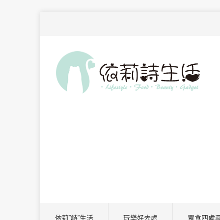
依莉”詩”生活
玩樂好去處
胃食四處