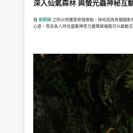
深入仙氣森林 與螢光蟲神秘互
我
依莉詩
之所以咁鍾意呢個景點，除咗因為有靚靚影
心思，而且各人拎住盛載神奇力量嘅玻璃瓶可以啟動互