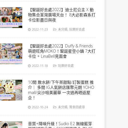
【聖誕好去處2022】迪士尼公主 X 動
物集合荃灣廣場天台！ 8大必影森系打
卡位影盡日與夜
2022-11-23
未分類
,
玩樂好去處
【聖誕好去處2022】Duffy & Friends
萌遊旺角MOKO！聖誕星空小鎮 7大打
卡位 + LinaBell見面會
2022-11-18
玩樂好去處
10間 散水餅/下午茶甜點/訂製蛋糕 推
介｜ 多間 IG人氣餅店匯聚元朗 YOHO
mall/尖沙咀美麗華 一次過再晒返屋
企！
2022-10-24
未分類
,
胃食四處尋
音質+降噪升級！Sudio E2 無線藍芽