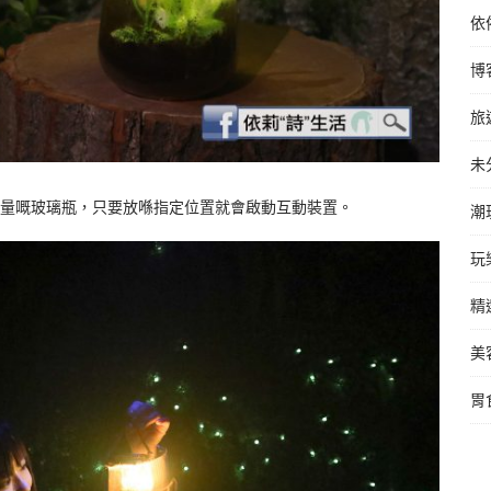
依
博
旅
未
力量嘅玻璃瓶，只要放喺指定位置就會啟動互動裝置。
潮
玩
精
美
胃