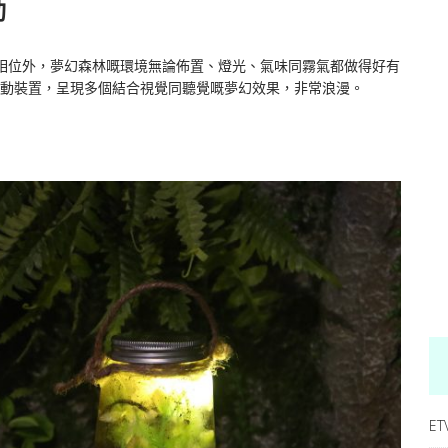
動
相位外，夢幻森林嘅環境無論佈置、燈光、氣味同霧氣都做得好有
動裝置，呈現多個結合視覺同聽覺嘅夢幻效果，非常浪漫。
ET