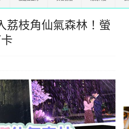
入荔枝角仙氣森林！螢
打卡