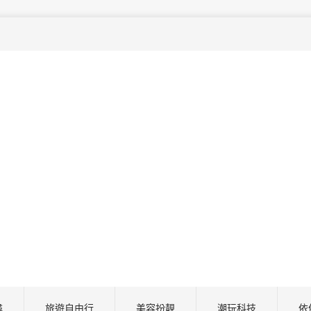
尋
旅遊自由行
美容扮靚
潮玩科技
依