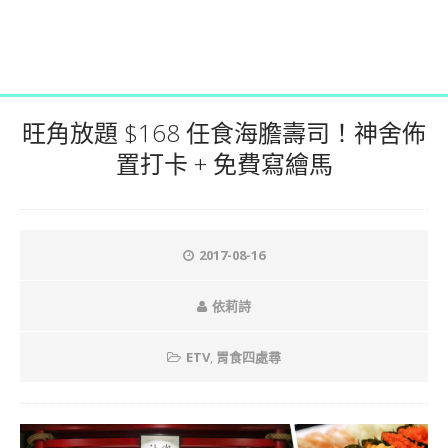
旺角放題 $168 任食海膽壽司！神舍佈
置打卡 + 免費寫繪馬
2017-08-16
依莉詩
ETV
,
胃食四處尋