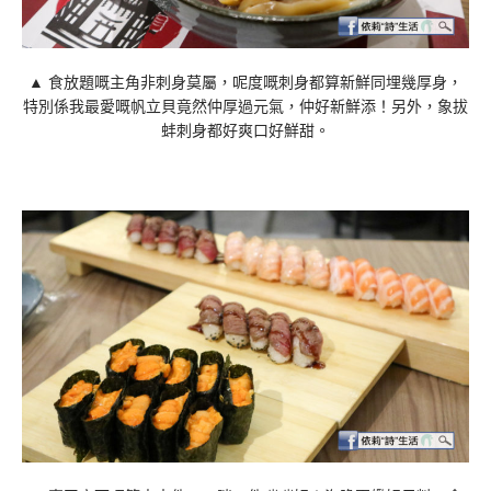
▲ 食放題嘅主角非刺身莫屬，呢度嘅刺身都算新鮮同埋幾厚身，
特別係我最愛嘅帆立貝竟然仲厚過元氣，仲好新鮮添！另外，象拔
蚌刺身都好爽口好鮮甜。