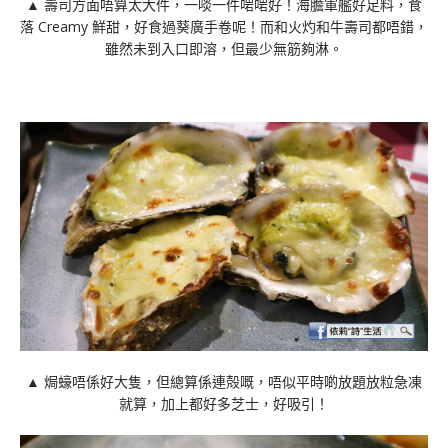
▲ 壽司方面唔算太大件，一啖一件啱啱好！海膽軍艦好足料，食
落 Creamy 鮮甜，好食過葵廣手卷呢！而和火灼和牛壽司都唔錯，
雖然未到入口即溶，但最少無筋夠淋。
▲ 焗蠔唔係好大隻，但總算係連殻嘅，唔似平時啲放題放粒急凍
就算，加上都好多芝士，好吸引！