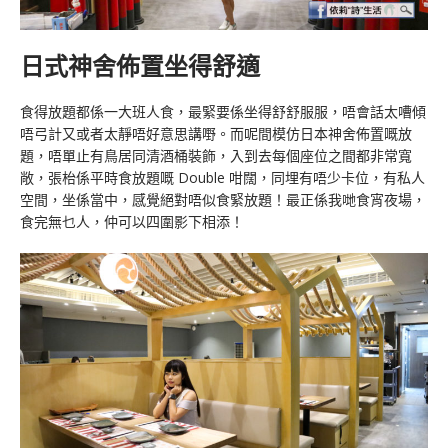
日式神舍佈置坐得舒適
食得放題都係一大班人食，最緊要係坐得舒舒服服，唔會話太嘈傾
唔弓計又或者太靜唔好意思講嘢。而呢間模仿日本神舍佈置嘅放
題，唔單止有鳥居同清酒桶裝飾，入到去每個座位之間都非常寬
敞，張枱係平時食放題嘅 Double 咁闊，同埋有唔少卡位，有私人
空間，坐係當中，感覺絕對唔似食緊放題！最正係我哋食宵夜場，
食完無乜人，仲可以四圍影下相添！