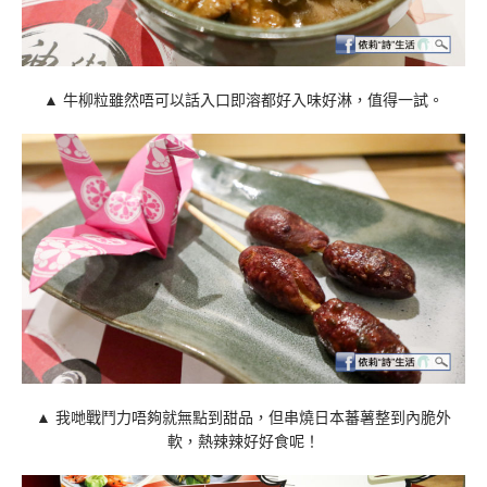
▲ 牛柳粒雖然唔可以話入口即溶都好入味好淋，值得一試。
▲ 我哋戰鬥力唔夠就無點到甜品，但串燒日本蕃薯整到內脆外
軟，熱辣辣好好食呢！