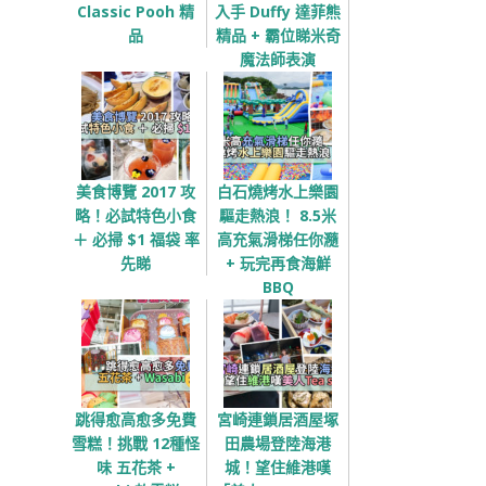
Classic Pooh 精
入手 Duffy 達菲熊
品
精品 + 霸位睇米奇
魔法師表演
美食博覽 2017 攻
白石燒烤水上樂園
略！必試特色小食
驅走熱浪！ 8.5米
＋ 必掃 $1 福袋 率
高充氣滑梯任你瀡
先睇
+ 玩完再食海鮮
BBQ
跳得愈高愈多免費
宮崎連鎖居酒屋塚
雪糕！挑戰 12種怪
田農場登陸海港
味 五花茶 +
城！望住維港嘆