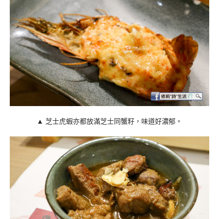
▲ 芝士虎蝦亦都放滿芝士同蟹籽，味道好濃郁。