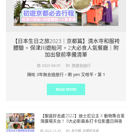
【日本生日之旅2023｜京都篇】清水寺和服袴
體驗 + 保津川遊船河 + 2大必食人氣餐廳｜附
加出發前準備清單
2023-04-01
旅遊自由行
隔咗 3年無去過旅行，啲 yen 又咁平，第 1
READ MORE
【聖誕好去處2022】迪士尼公主 X 動物集合荃
灣廣場天台！ 8大必影森系打卡位影盡日與夜
2022-11-23
未分類
,
玩樂好去處