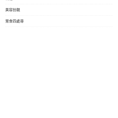
美容扮靚
胃食四處尋