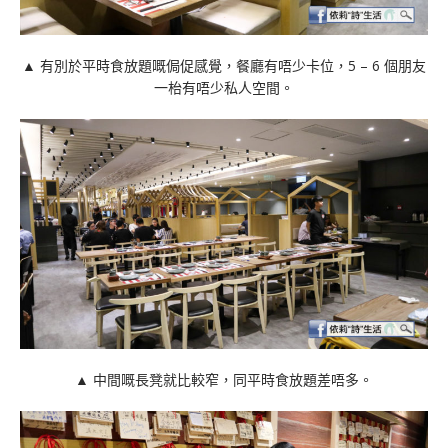
▲ 有別於平時食放題嘅侷促感覺，餐廳有唔少卡位，5 – 6 個朋友
一枱有唔少私人空間。
▲ 中間嘅長凳就比較窄，同平時食放題差唔多。