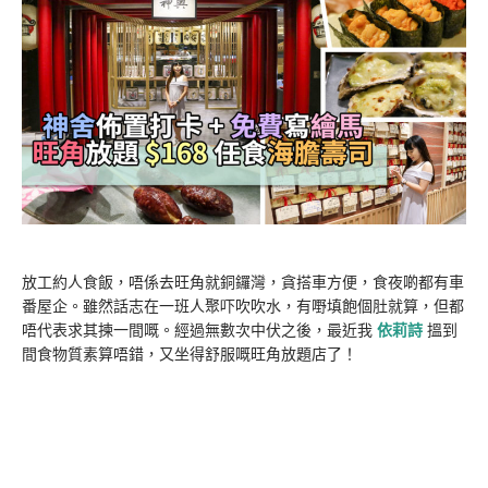
放工約人食飯，唔係去旺角就銅鑼灣，貪搭車方便，食夜啲都有車
番屋企。雖然話志在一班人聚吓吹吹水，有嘢填飽個肚就算，但都
唔代表求其揀一間嘅。經過無數次中伏之後，最近我
依莉詩
搵到
間食物質素算唔錯，又坐得舒服嘅旺角放題店了！