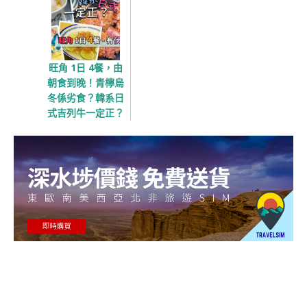
旺角 1日 4餐，由
朝食到晚！青檸烏
冬係劣食？韓系日
式吉列牛一定正？