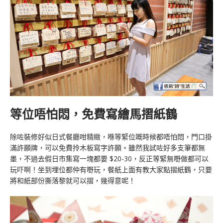
等位唔怕悶，免費寫繪馬摺紙鶴
除咗裝修好似日式餐廳咁精緻，喺等緊位嘅時候都唔怕悶，門口掛
滿許願牌，可以免費拎木板寫字許願。雖然我試咗好多支筆都無
墨，不過去假日市集寫一塊都要 $20-30，反正等緊無嘢做都可以
玩吓啊！坐到埋位都仲有嘢玩，餐紙上面有教大家點摺紙鶴，只要
將和紙部份撕落黎就可以摺，幾得意呢！