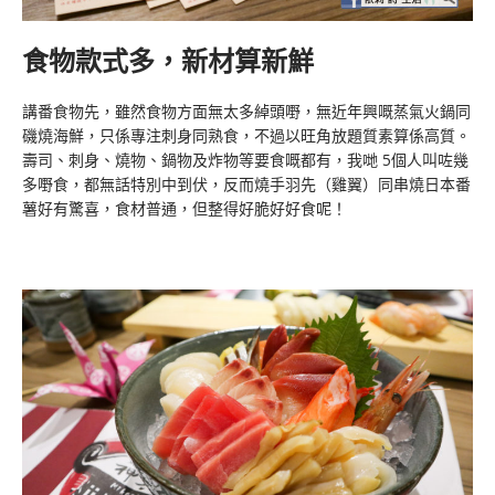
食物款式多，新材算新鮮
講番食物先，雖然食物方面無太多綽頭嘢，無近年興嘅蒸氣火鍋同
磯燒海鮮，只係專注刺身同熟食，不過以旺角放題質素算係高質。
壽司、刺身、燒物、鍋物及炸物等要食嘅都有，我哋 5個人叫咗幾
多嘢食，都無話特別中到伏，反而燒手羽先（雞翼）同串燒日本番
薯好有驚喜，食材普通，但整得好脆好好食呢！