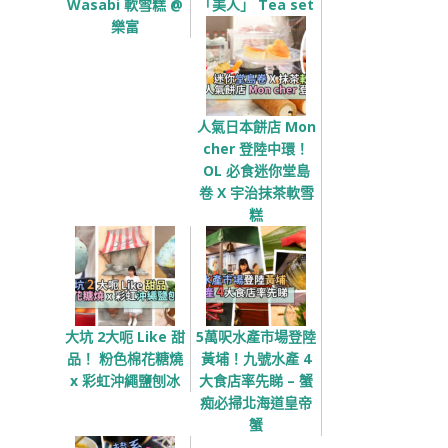
Wasabi 軟雪糕 @
「美人」 Tea set
樂富
人氣日本餅店 Mon
cher 登陸中環！
OL 必食迷你堂島
卷 X 宇治抹茶軟雪
糕
大坑 2大呃 Like 甜
5萬呎水產市場登陸
品！ 粉色棉花糖燒
黃埔！九號水產 4
x 彩虹沖繩鹽刨冰
大食店率先睇 – 蟹
痴必掃北海道皇帝
蟹