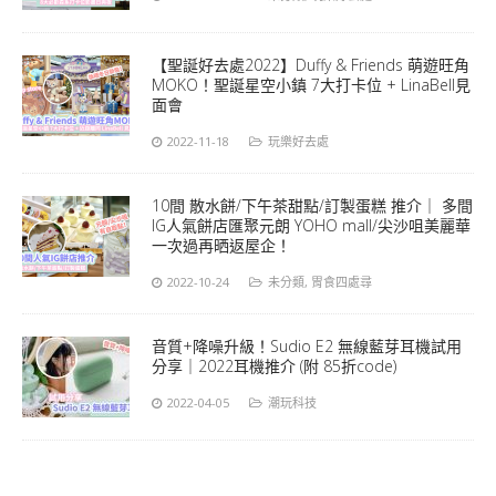
【聖誕好去處2022】Duffy & Friends 萌遊旺角
MOKO！聖誕星空小鎮 7大打卡位 + LinaBell見
面會
2022-11-18
玩樂好去處
10間 散水餅/下午茶甜點/訂製蛋糕 推介｜ 多間
IG人氣餅店匯聚元朗 YOHO mall/尖沙咀美麗華
一次過再晒返屋企！
2022-10-24
未分類
,
胃食四處尋
音質+降噪升級！Sudio E2 無線藍芽耳機試用
分享｜2022耳機推介 (附 85折code)
2022-04-05
潮玩科技