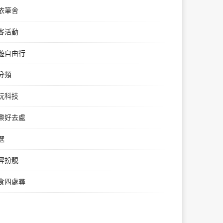
依筆舍
客活動
遊自由行
分類
玩科技
樂好去處
選
容扮靚
食四處尋