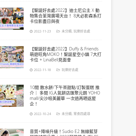
【聖誕好去處2022】迪士尼公主 X 動
物集合荃灣廣場天台！ 8大必影森系打
卡位影盡日與夜
2022-11-23
未分類
,
玩樂好去處
【聖誕好去處2022】Duffy & Friends
萌遊旺角MOKO！聖誕星空小鎮 7大打
卡位 + LinaBell見面會
2022-11-18
玩樂好去處
10間 散水餅/下午茶甜點/訂製蛋糕 推
介｜ 多間 IG人氣餅店匯聚元朗 YOHO
mall/尖沙咀美麗華 一次過再晒返屋
企！
2022-10-24
未分類
,
胃食四處尋
音質+降噪升級！Sudio E2 無線藍芽