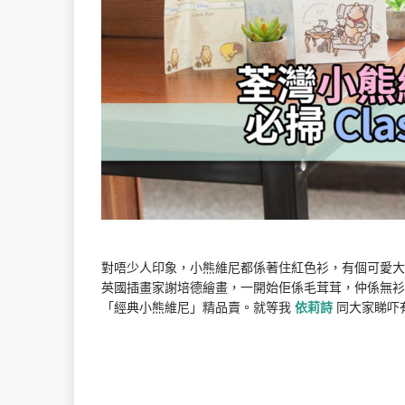
對唔少人印象，小熊維尼都係著住紅色衫，有個可愛大
英國插畫家謝培德繪畫，一開始佢係毛茸茸，仲係無衫
「經典小熊維尼」精品賣。就等我
依莉詩
同大家睇吓