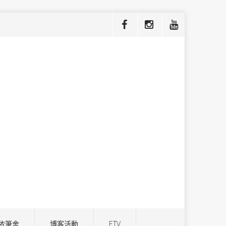
依筆舍
博客活動
ETV