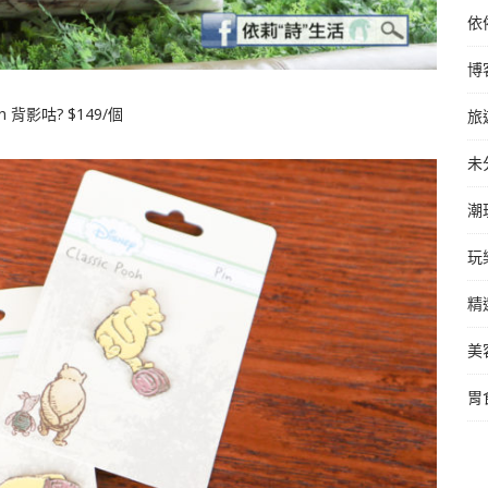
依
博
h 背影咕? $149/個
旅
未
潮
玩
精
美
胃