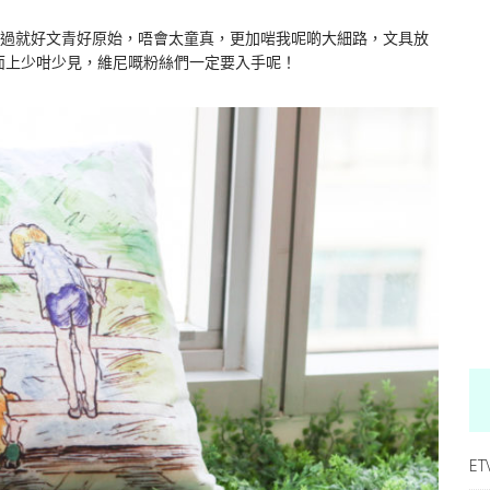
過就好文青好原始，唔會太童真，更加啱我呢啲大細路，文具放
尼市面上少咁少見，維尼嘅粉絲們一定要入手呢！
ET