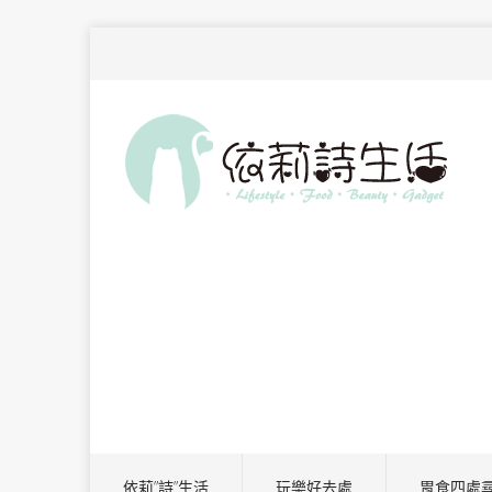
依莉”詩”生活
玩樂好去處
胃食四處