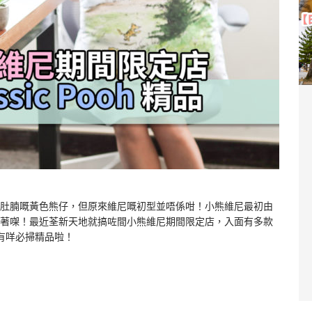
肚腩嘅黃色熊仔，但原來維尼嘅初型並唔係咁！小熊維尼最初由
著㗎！最近荃新天地就搞咗間小熊維尼期間限定店，入面有多款
有咩必掃精品啦！