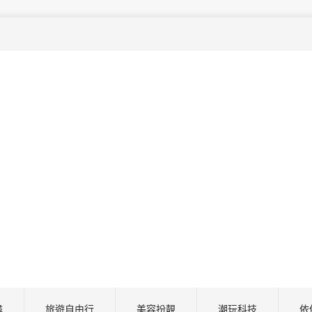
尋
旅遊自由行
美容扮靚
潮玩科技
依