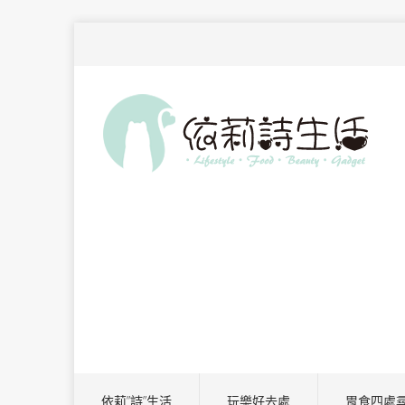
依莉”詩”生活
玩樂好去處
胃食四處