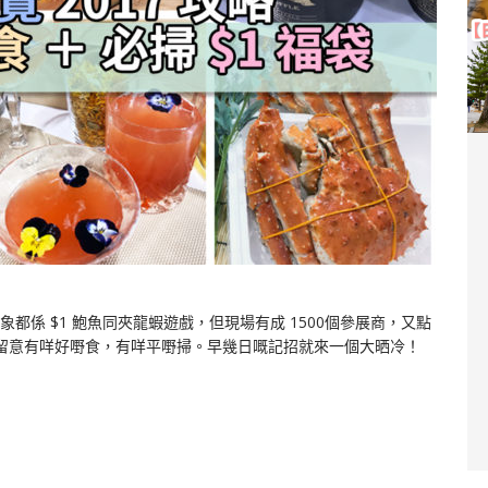
係 $1 鮑魚同夾龍蝦遊戲，但現場有成 1500個參展商，又點
留意有咩好嘢食，有咩平嘢掃。早幾日嘅記招就來一個大晒冷！