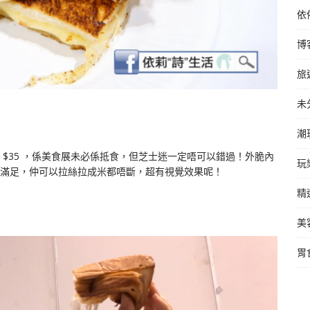
依
博
旅
未
潮
$35 ，係美食展未必係抵食，但芝士迷一定唔可以錯過！外脆內
玩
止滿足，仲可以拉絲拉成米都唔斷，超有視覺效果呢！
精
美
胃