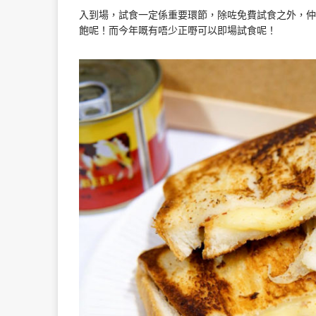
入到場，試食一定係重要環節，除咗免費試食之外，仲
飽呢！而今年嘅有唔少正嘢可以即場試食呢！