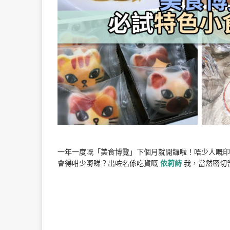
一年一度嘅「美食博覽」下個月就開鑼啦！唔少人嘅印象都
會得咁少嘢睇？出咗名係吃貨嘅
依莉詩
我，當然密切