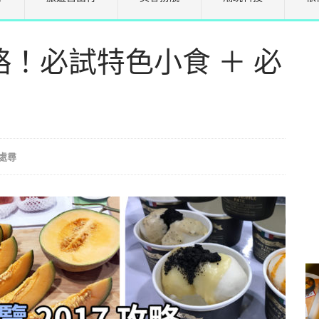
攻略！必試特色小食 ＋ 必
處尋