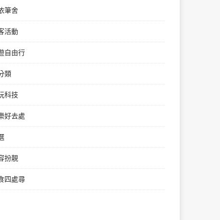
依筆舍
客活動
遊自由行
分類
玩科技
樂好去處
選
容扮靚
食四處尋