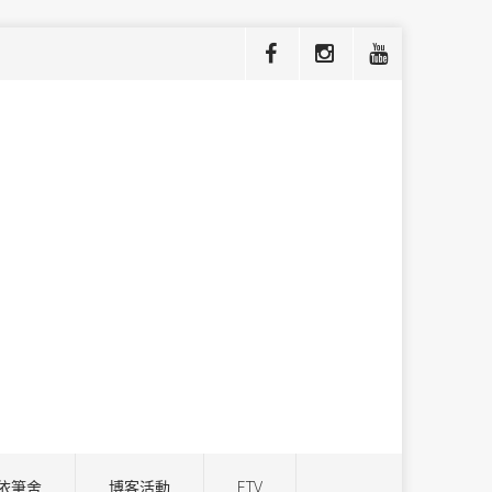
依筆舍
博客活動
ETV