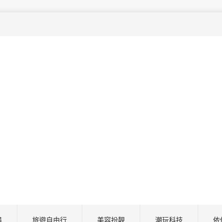
尋
旅遊自由行
美容扮靚
潮玩科技
依