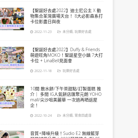
【聖誕好去處2022】迪士尼公主 X 動
物集合荃灣廣場天台！ 8大必影森系打
卡位影盡日與夜
2022-11-23
未分類
,
玩樂好去處
【聖誕好去處2022】Duffy & Friends
萌遊旺角MOKO！聖誕星空小鎮 7大打
卡位 + LinaBell見面會
2022-11-18
玩樂好去處
10間 散水餅/下午茶甜點/訂製蛋糕 推
介｜ 多間 IG人氣餅店匯聚元朗 YOHO
mall/尖沙咀美麗華 一次過再晒返屋
企！
2022-10-24
未分類
,
胃食四處尋
音質+降噪升級！Sudio E2 無線藍芽