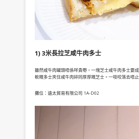
1) 3米長拉芝咸牛肉多士
雖然咸牛肉罐頭唔係咩貴嘢，一塊芝士咸牛肉多士要成 
軟嘅多士夾住咸牛肉碎同厚厚嘅芝士。一啖咬落去唔
攤位：遠太貿易有限公司 1A-D02