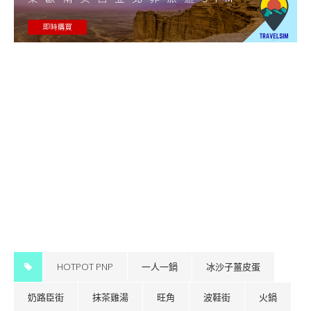
HOTPOT PNP
一人一鍋
冰沙子薑皮蛋
奶路臣街
抹茶雞湯
旺角
波鞋街
火鍋