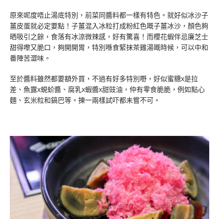
原來呢度唔止湯底特別，前菜同醬料都一樣有特色。就好似冰沙子
薑皮蛋就必定要點！子薑混入冰粒打成粉紅色嘅子薑冰沙，顏色夠
晒吸引之餘，食落有冰涼微辣感，好有驚喜！而櫻花蝦伴忌廉芝士
甜得嚟又脆口，夠開開胃，特別喺食緊抹茶雞湯嘅時候，可以中和
番陣苦澀味。
至於醬料雖然都要額外買，不過有好多特別嘢，好似蜜糖x是拉
差、魚露x蜆蚧醬、腐乳x蝦醬x甜豉油，仲有零食脆脆，例如點心
麵、玄米粒和鎬巴等。揀一兩樣試吓都未嘗不可。