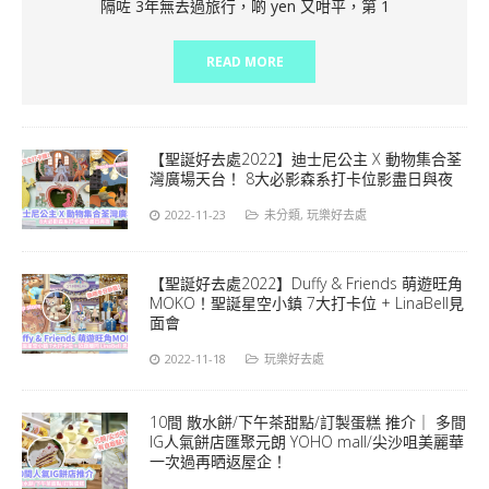
隔咗 3年無去過旅行，啲 yen 又咁平，第 1
READ MORE
【聖誕好去處2022】迪士尼公主 X 動物集合荃
灣廣場天台！ 8大必影森系打卡位影盡日與夜
2022-11-23
未分類
,
玩樂好去處
【聖誕好去處2022】Duffy & Friends 萌遊旺角
MOKO！聖誕星空小鎮 7大打卡位 + LinaBell見
面會
2022-11-18
玩樂好去處
10間 散水餅/下午茶甜點/訂製蛋糕 推介｜ 多間
IG人氣餅店匯聚元朗 YOHO mall/尖沙咀美麗華
一次過再晒返屋企！