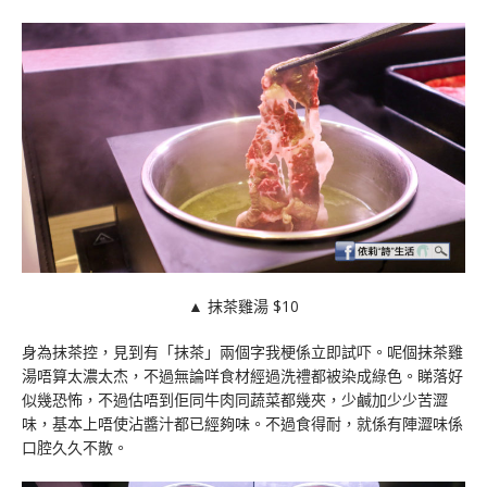
▲ 抹茶雞湯 $10
身為抹茶控，見到有「抹茶」兩個字我梗係立即試吓。呢個抹茶雞
湯唔算太濃太杰，不過無論咩食材經過洗禮都被染成綠色。睇落好
似幾恐怖，不過估唔到佢同牛肉同蔬菜都幾夾，少鹹加少少苦澀
味，基本上唔使沾醬汁都已經夠味。不過食得耐，就係有陣澀味係
口腔久久不散。