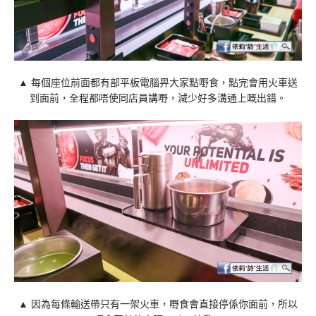
▲ 每個座位前面都有部平板電腦畀大家點嘢食，點完會用火車送
到面前，全程都唔使同店員講嘢，減少好多溝通上嘅出錯。
▲ 因為每條輸送帶只有一架火車，嘢食會直接停係你面前，所以