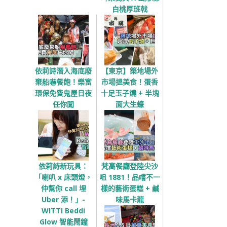
白桃厚班戟
依莉詩潛入海底廢
【東京】築地場外
棄船嚇餐飽！樂富
市場搵美食！蛋香
環保免費鬼屋日夜
十足玉子燒 + 半塊
任你闖
面大生蠔
依莉詩新玩具：
梵高餐廳登陸尖沙
「喇叭 x 床頭燈，
咀 1881！品嚐不一
仲幫你 call 埋
樣的藝術蛋糕 + 鹹
Uber 添！」-
味馬卡龍
WITTI Beddi
Glow 智能鬧鐘