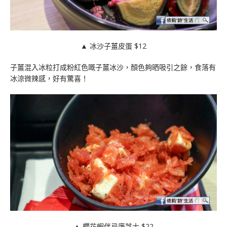
▲ 冰沙子薑皮蛋 $12
子薑混入冰粒打成粉紅色嘅子薑冰沙，顏色夠晒吸引之餘，食落有
冰涼微辣感，好有驚喜！
▲ 櫻花蝦伴忌廉芝士 $22