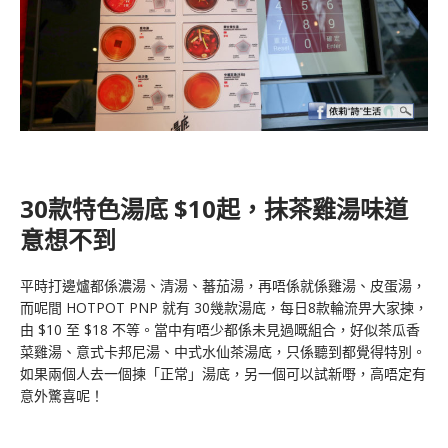
30款特色湯底 $10起，抹茶雞湯味道
意想不到
平時打邊爐都係濃湯、清湯、蕃茄湯，再唔係就係雞湯、皮蛋湯，
而呢間 HOTPOT PNP 就有 30幾款湯底，每日8款輪流畀大家揀，
由 $10 至 $18 不等。當中有唔少都係未見過嘅組合，好似茶瓜香
菜雞湯、意式卡邦尼湯、中式水仙茶湯底，只係聽到都覺得特別。
如果兩個人去一個揀「正常」湯底，另一個可以試新嘢，高唔定有
意外驚喜呢！