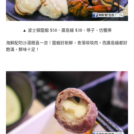
▲ 波士頓龍蝦 $58、廣島蠔 $38、帶子、仿蟹捧
海鮮配叻沙湯簡直一流！龍蝦好新鮮，食落啖啖肉。而廣島蠔都好
飽滿，鮮味十足！