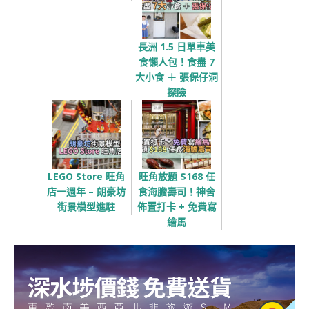
長洲 1.5 日單車美
食懶人包！食盡 7
大小食 ＋ 張保仔洞
探險
LEGO Store 旺角
旺角放題 $168 任
店一週年 – 朗豪坊
食海膽壽司！神舍
街景模型進駐
佈置打卡 + 免費寫
繪馬