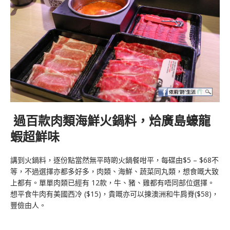
過百款肉類海鮮火鍋料，烚廣島蠔龍
蝦超鮮味
講到火鍋料，逐份點當然無平時啲火鍋餐咁平，每碟由$5 – $68不
等，不過選擇亦都多好多，肉類、海鮮、蔬菜同丸類，想食嘅大致
上都有。單單肉類已經有 12款，牛、豬、雞都有唔同部位選擇。
想平食牛肉有美國西冷 ($15)，貴嘅亦可以揀澳洲和牛肩脊($58)，
豐儉由人。