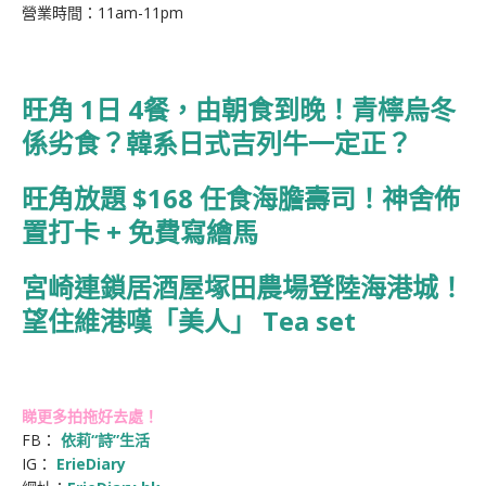
營業時間：11am-11pm
旺角 1日 4餐，由朝食到晚！青檸烏冬
係劣食？韓系日式吉列牛一定正？
旺角放題 $168 任食海膽壽司！神舍佈
置打卡 + 免費寫繪馬
宮崎連鎖居酒屋塚田農場登陸海港城！
望住維港嘆「美人」 Tea set
睇更多拍拖好去處！
FB：
依莉“詩”生活
IG：
ErieDiary