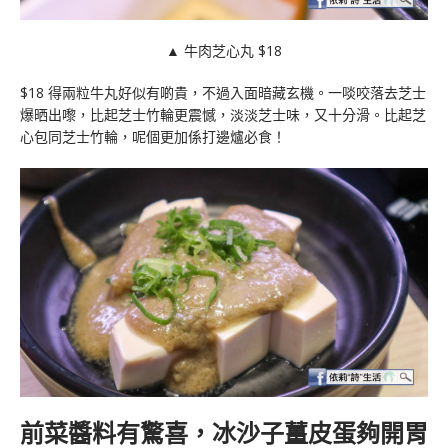
▲ 牛肉芝心丸 $18
$18 得兩粒牛丸好似有啲貴，不過入面暗藏玄機。一啖咬落去芝士
爆晒出嚟，比起芝士竹輪更震憾，淡淡芝士味，又十分滑。比起芝
心包同芝士竹輪，呢個更加係打邊爐必食！
前菜醬料有驚喜，冰沙子薑皮蛋夠開胃