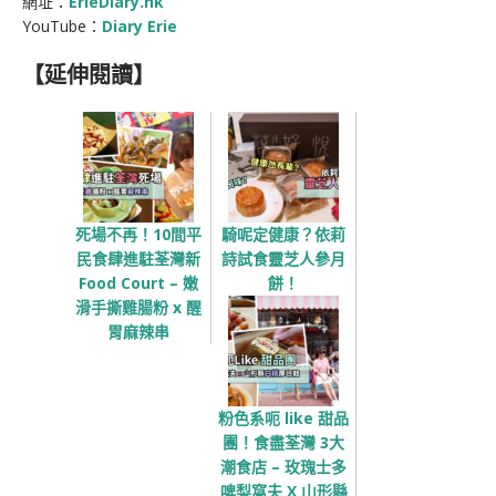
網址：
ErieDiary.hk
YouTube：
Diary Erie
【延伸閱讀】
死場不再！10間平
騎呢定健康？依莉
民食肆進駐荃灣新
詩試食靈芝人參月
Food Court – 嫩
餅！
滑手撕雞腸粉 x 醒
胃麻辣串
粉色系呃 like 甜品
團！食盡荃灣 3大
潮食店 – 玫瑰士多
啤梨窩夫 X 山形縣