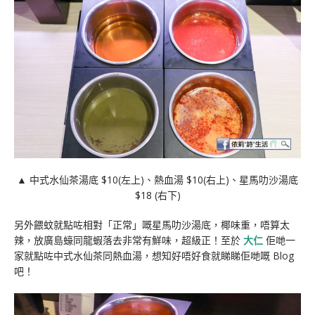
▲ 中式水仙茶湯底 $10(左上)、熱血湯 $10(右上)、星馬叻沙湯底
$18 (右下)
另外餵蚊就點咗相對「正常」嘅星馬叻沙湯底，椰味重，唔算太
辣，放廣島蠔同龍蝦落去非常有鮮味，超級正！至於
大仁
佢哋一
家就點咗中式水仙茶同熱血湯，想知好唔好食就睇睇佢哋嘅 Blog
吧！