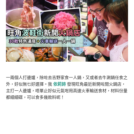
一兩個人打邊爐，除咗去吉野家食一人鍋，又或者去牛涮鍋任食之
外，好似無乜好選擇。我
依莉詩
發現旺角最近新開咗間火鍋店，
主打一人邊爐，唔單止好似元氣咁用高速火車輸送食材，材料份量
都細細碟，可以食多幾款料呢！