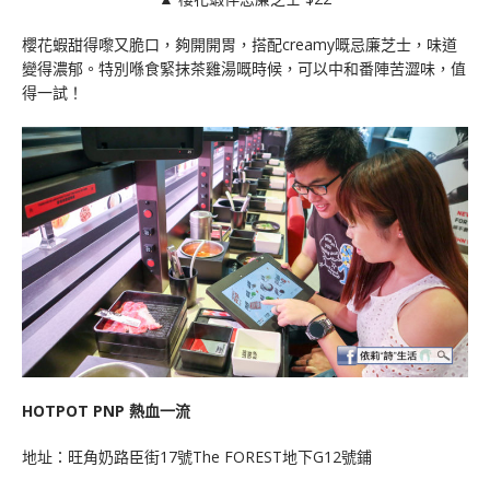
櫻花蝦甜得嚟又脆口，夠開開胃，搭配creamy嘅忌廉芝士，味道
變得濃郁。特別喺食緊抹茶雞湯嘅時候，可以中和番陣苦澀味，值
得一試！
HOTPOT PNP
熱血一流
地址：旺角奶路臣街17號The FOREST地下G12號鋪