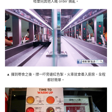
唔會同其他人嘅 order 搞亂。
▲ 攞到嘢食之後，㩒一吓旁邊紅色掣，火車就會番入廚房，全程
都好簡單。