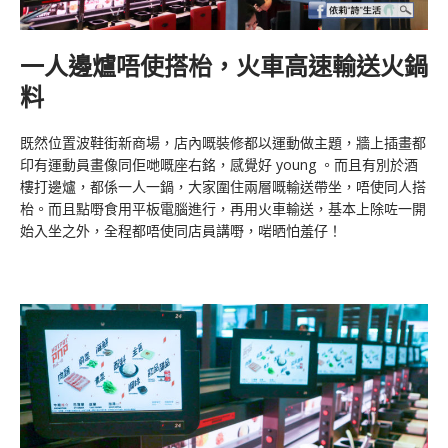
一人邊爐唔使搭枱，火車高速輸送火鍋
料
既然位置波鞋街新商場，店內嘅裝修都以運動做主題，牆上插畫都
印有運動員畫像同佢哋嘅座右銘，感覺好 young 。而且有別於酒
樓打邊爐，都係一人一鍋，大家圍住兩層嘅輸送帶坐，唔使同人搭
枱。而且點嘢食用平板電腦進行，再用火車輸送，基本上除咗一開
始入坐之外，全程都唔使同店員講嘢，啱晒怕羞仔！