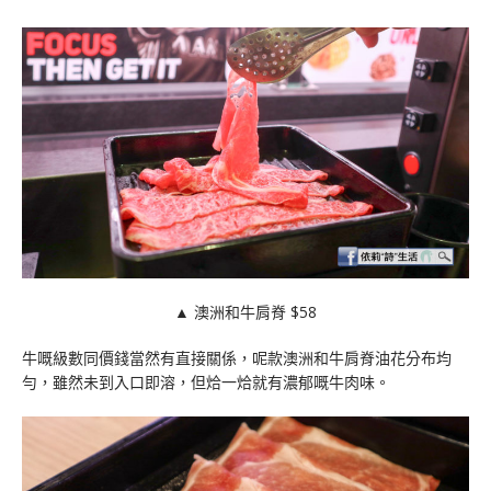
▲ 澳洲和牛肩脊 $58
牛嘅級數同價錢當然有直接關係，呢款澳洲和牛肩脊油花分布均
勻，雖然未到入口即溶，但烚一烚就有濃郁嘅牛肉味。