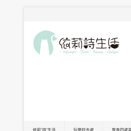
依莉”詩”生活
玩樂好去處
胃食四處