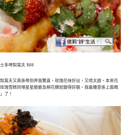
士多啤梨窩夫 $88
梨窩夫又真係帶到畀我驚喜，玫瑰花味好出，又唔太甜。本來花
玫瑰雪糕同埋星星脆脆及棉花糖就變得好靚。我最鍾意係上面嘅
」了！