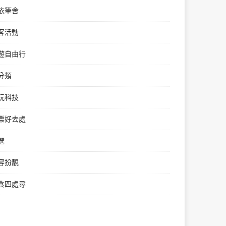
依筆舍
客活動
遊自由行
分類
玩科技
樂好去處
選
容扮靚
食四處尋