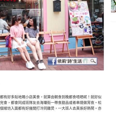
都有好多貼地嘅小店美食，就算由朝食到晚都食唔晒呢！就好似
完會，都會同成班隊友去海壩街一帶食甜品或者串燒做宵夜。松
個坡坊入面都有好幾間打冷同雞煲，一大班人去真係好熱鬧。亦