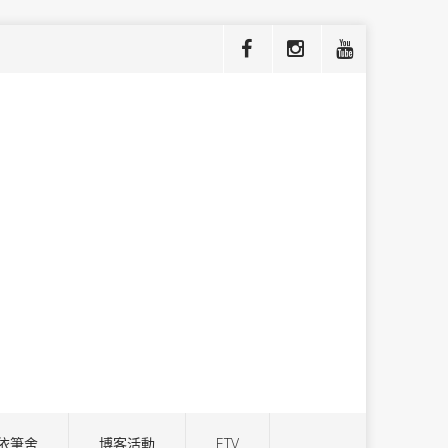
依筆舍
博客活動
ETV