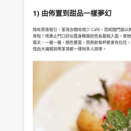
1) 由佈置到甜品一樣夢幻
除咗宵夜吸引，荃灣亦開咗唔少 Café，而呢間門面
食啦！唔單止門口好似置身韓風粉色系靚相入面，食物
窩夫，一層一層，顏色豐富，而熱飲每杯都會有拉花，
怪由大埔開到嚟荃灣都一樣咁多人排隊。