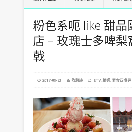
粉色系呃 like 
店 – 玫瑰士多啤梨
戟
2017-09-21
依莉詩
ETV
,
精選
,
胃食四處尋