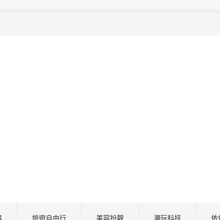
尋
旅遊自由行
美容扮靚
潮玩科技
依