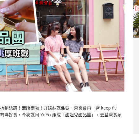
誘惑！無所謂啦！好姊妹就係要一齊喪食再一齊 keep fit
有咩好食，今次就同 YoYo 組成「甜姐兒甜品團」，去荃灣食足