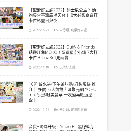
【聖誕好去處2022】迪士尼公主 X 動
物集合荃灣廣場天台！ 8大必影森系打
卡位影盡日與夜
2022-11-23
未分類
,
玩樂好去處
【聖誕好去處2022】Duffy & Friends
萌遊旺角MOKO！聖誕星空小鎮 7大打
卡位 + LinaBell見面會
2022-11-18
玩樂好去處
10間 散水餅/下午茶甜點/訂製蛋糕 推
介｜ 多間 IG人氣餅店匯聚元朗 YOHO
mall/尖沙咀美麗華 一次過再晒返屋
企！
2022-10-24
未分類
,
胃食四處尋
音質+降噪升級！Sudio E2 無線藍芽