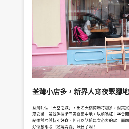
荃灣小店多，新界人宵夜聚腳地
荃灣呢個「天空之城」，出名天橋商場特別多，但其實
眾安街一帶就係掃街同宵夜集中地。以前喺紅十字會開
記雖然唔係特別好食，但可以話係每次必去的呢！而四
好懷念嗰段「燃燒青春」嘅日子啊！