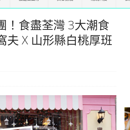
甜品團！食盡荃灣 3大潮食
窩夫 X 山形縣白桃厚班