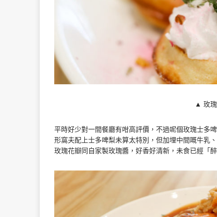
▲ 玫瑰
平時好少對一間餐廳有咁高評價，不過呢個玫瑰士多啤
形窩夫配上士多啤梨未算太特別，但加埋中間嘅牛乳、
玫瑰花瓣同自家製玫瑰醬，好香好清新，未食已經「醉