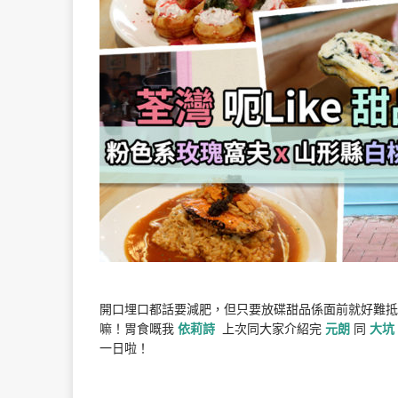
開口埋口都話要減肥，但只要放碟甜品係面前就好難抵抗到
嘛！胃食嘅我
依莉詩
上次同大家介紹完
元朗
同
大坑
一日啦！