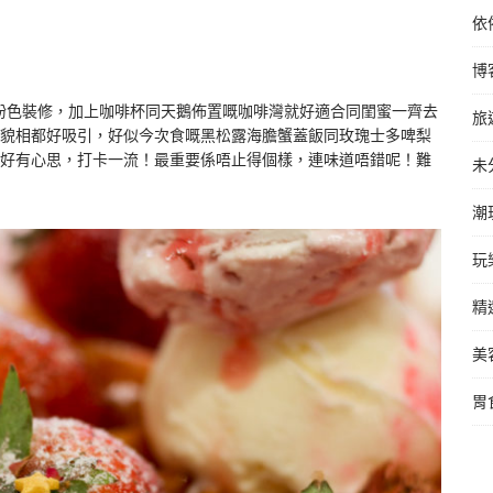
依
博
以粉色裝修，加上咖啡杯同天鵝佈置嘅
咖啡灣就好適合同閨蜜一齊去
旅
貌相都好吸引，好似今次食嘅黑松露海膽蟹蓋飯同玫瑰士多啤梨
好有心思，打卡一流！最重要係唔止得個樣，連味道唔錯呢！難
未
潮
玩
精
美
胃