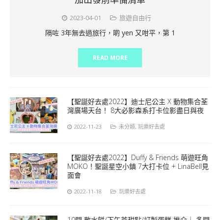
2023-04-01
旅遊自由行
隔咗 3年無去過旅行，啲 yen 又咁平，第 1
READ MORE
【聖誕好去處2022】迪士尼公主 X 動物集合荃
灣廣場天台！ 8大必影森系打卡位影盡日與夜
2022-11-23
未分類
,
玩樂好去處
【聖誕好去處2022】Duffy & Friends 萌遊旺角
MOKO！聖誕星空小鎮 7大打卡位 + LinaBell見
面會
2022-11-18
玩樂好去處
10間 散水餅/下午茶甜點/訂製蛋糕 推介｜ 多間