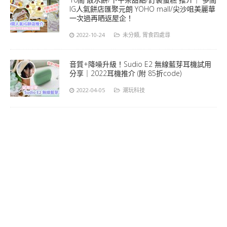
IG人氣餅店匯聚元朗 YOHO mall/尖沙咀美麗華
一次過再晒返屋企！
2022-10-24
未分類
,
胃食四處尋
音質+降噪升級！Sudio E2 無線藍芽耳機試用
分享｜2022耳機推介 (附 85折code)
2022-04-05
潮玩科技