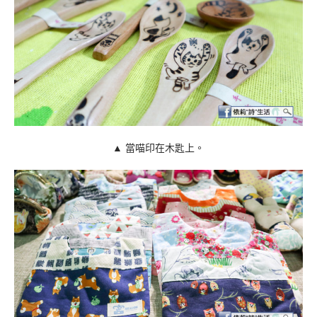
▲ 當喵印在木匙上。