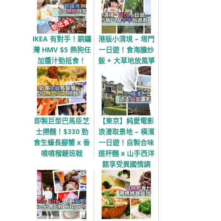
IKEA 有對手！銅鑼
港版小清境 – 塔門
灣 HMV $5 熱狗任
一日遊！食海膽炒
加醬汁勁抵食！
飯 + 大草地放風箏
即製巨型巴馬臣芝
【東京】純愛電影
士撈麵！$330 勁
浪漫取景地 – 橫濱
食生蠔長腳蟹 x 香
一日遊！自製合味
噴噴榴鏈班戟
道杯麵 x 山手西洋
館享受異國情調