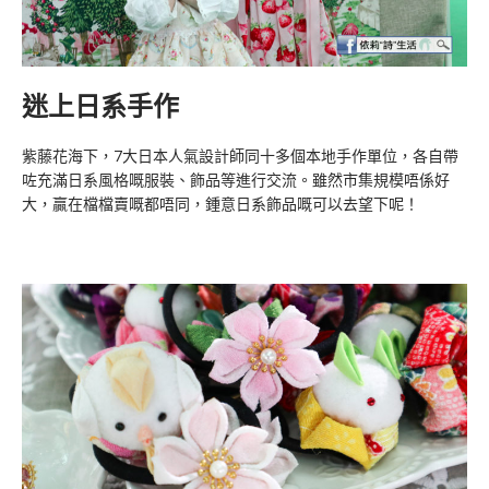
迷上日系手作
紫藤花海下，7大日本人氣設計師同十多個本地手作單位，各自帶
咗充滿日系風格嘅服裝、飾品等進行交流。雖然市集規模唔係好
大，贏在檔檔賣嘅都唔同，鍾意日系飾品嘅可以去望下呢！