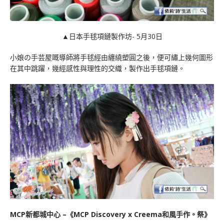
▲日本手毬項鏈製作坊- 5月30日
小娘の手芸屋嘅導師將手毬經由纏繞塑圓之後，便可繡上幾何圖形
在其中跳躍，幾經感性與理性的交織，製作出手毬項鏈。
MCP新都城中心 –《MCP Discovery x Creema和風手作。祭》