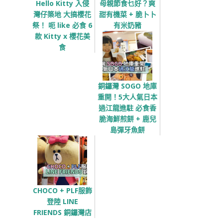
Hello Kitty 入侵
母親節食乜好？爽
灣仔築地 大搞櫻花
甜有機菜 + 脆卜卜
祭！ 呃 like 必食 6
有米奶豬
款 Kitty x 櫻花美
食
銅鑼灣 SOGO 地庫
重開！5大人氣日本
過江龍進駐 必食香
脆海鮮煎餅 + 鹿兒
島彈牙魚餅
CHOCO + PLF服飾
登陸 LINE
FRIENDS 銅鑼灣店