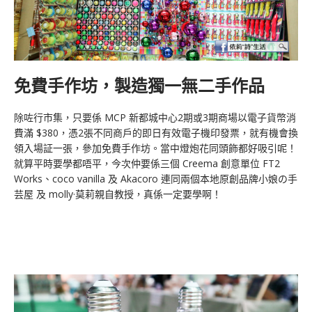
免費手作坊，製造獨一無二手作品
除咗行市集，只要係 MCP 新都城中心2期或3期商場以電子貨幣消
費滿 $380，憑2張不同商戶的即日有效電子機印發票，就有機會換
領入場証一張，參加免費手作坊。當中燈炮花同頭飾都好吸引呢！
就算平時要學都唔平，今次仲要係三個 Creema 創意單位 FT2
Works、coco vanilla 及 Akacoro 連同兩個本地原創品牌小娘の手
芸屋 及 molly·莫莉親自教授，真係一定要學啊！