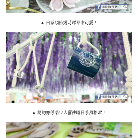
▲ 日系頭飾幾時睇都咁可愛！
▲ 簡約亦係唔少人響往嘅日系風格呢！