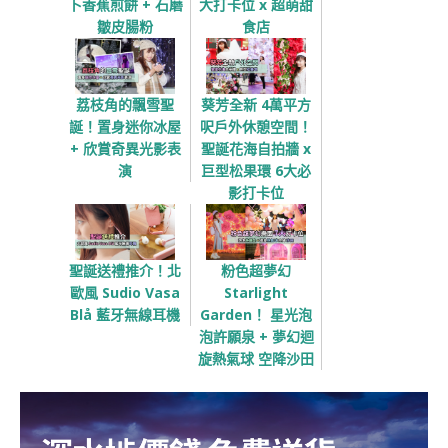
卜香蕉煎餅 + 石磨
大打卡位 x 超萌甜
皺皮腸粉
食店
荔枝角的飄雪聖
葵芳全新 4萬平方
誕！置身迷你冰屋
呎戶外休憩空間！
+ 欣賞奇異光影表
聖誕花海自拍牆 x
演
巨型松果環 6大必
影打卡位
聖誕送禮推介！北
粉色超夢幻
歐風 Sudio Vasa
Starlight
Blå 藍牙無線耳機
Garden！ 星光泡
泡許願泉 + 夢幻迴
旋熱氣球 空降沙田