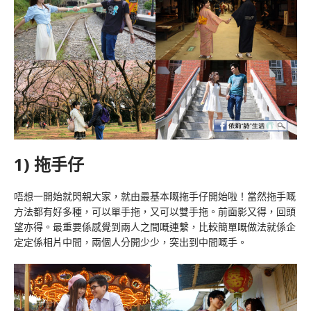
1) 拖手仔
唔想一開始就閃親大家，就由最基本嘅拖手仔開始啦！當然拖手嘅
方法都有好多種，可以單手拖，又可以雙手拖。前面影又得，回頭
望亦得。最重要係感覺到兩人之間嘅連繫，比較簡單嘅做法就係企
定定係相片中間，兩個人分開少少，突出到中間嘅手。