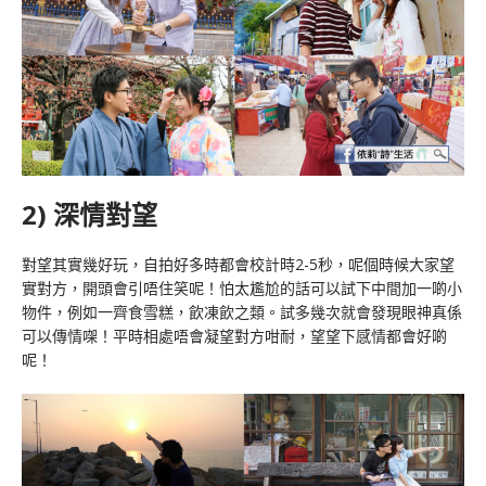
2) 深情對望
對望其實幾好玩，自拍好多時都會校計時2-5秒，呢個時候大家望
實對方，開頭會引唔住笑呢！怕太尷尬的話可以試下中間加一啲小
物件，例如一齊食雪糕，飲凍飲之類。試多幾次就會發現眼神真係
可以傳情㗎！平時相處唔會凝望對方咁耐，望望下感情都會好啲
呢！