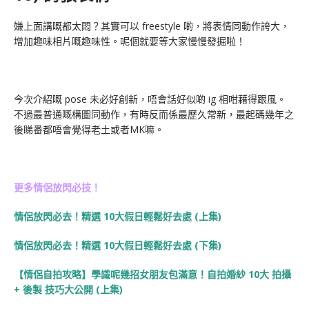
嫌上面講嘅都太悶？其實可以 freestyle 啲，將表情同動作誇大，
增加趣味相片嘅趣味性。呢個就要等大家慢慢發掘啦！
今次介紹嘅 pose 未必好創新，唔會話好似啲 ig 相咁藉得跟風。
不過最普通嘅構圖同動作，有時反而係最歷久常新，最起碼幾年之
後睇番都唔會覺得老土或者MK嘛。
更多情侶放閃必技！
情侶放閃必去！精選 10大假日輕鬆好去處 (上集)
情侶放閃必去！精選 10大假日輕鬆好去處 (下集)
【情侶自拍攻略】學識呢幾招女朋友包滿意！自拍婚紗 10大 拍攝
+ 後製 技巧大公開 (上集)