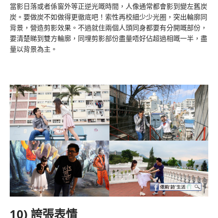
當影日落或者係窗外等正逆光嘅時間，人像通常都會影到變左舊炭
炭。要做炭不如做得更徹底吧！索性再校細少少光圈，突出輪廓同
背景，營造剪影效果。不過就住兩個人頭同身都要有分開嘅部份，
要清楚睇到雙方輪廓，同埋剪影部份盡量唔好佔超過相嘅一半，盡
量以背景為主。
10) 誇張表情