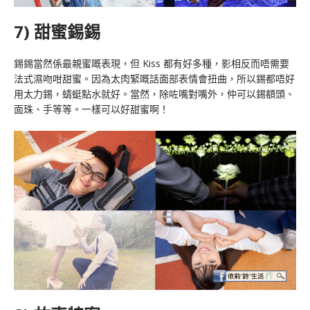
7) 甜蜜錫錫
錫錫當然係最親蜜嘅表現，但 Kiss 都有好多種，影相反而唔需要
法式濕吻咁甜蜜。因為太肉緊嘅話面部表情會扭曲，所以錫都唔好
用太力錫，蜻蜓點水就好。當然，除咗嘴對嘴外，仲可以錫額頭、
面珠、手等等。一樣可以好甜蜜啊！