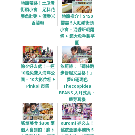
地膽帶路！土瓜灣
街頭小食 – 足料花
地膽推介！$150
膠魚肚粥 + 濃香米
掃盡 5大紅磡街頭
香腸粉
小食 – 混醬班戟麵
條 + 超大粒手製芋
圓
除夕好去處！一連
依莉詩：「聽住跑
10晚免費入海洋公
步舒服又型格！」
園 – 10大影位相 +
夢幻珊瑚色
Pinkoi 市集
Thecoopidea
BEANS 入耳式真．
藍芽耳機
觀塘美食 $300 兩
Kuromi 迷必去！
個人食到飽！脆卜
佻皮聖誕事務所 5