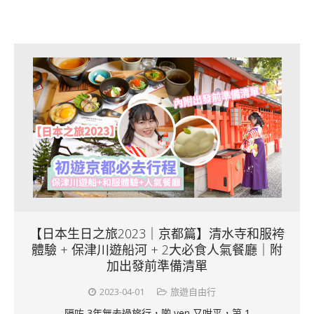
【日本生日之旅2023｜京都篇】清水寺和服袴
體驗 + 保津川遊船河 + 2大必食人氣餐廳｜附
加出發前準備清單
2023-04-01
旅遊自由行
隔咗 3年無去過旅行，啲 yen 又咁平，第 1