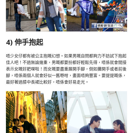
4) 伸手抱起
唔少女仔都有被公主抱嘅幻想。如果男嘅自問都夠力不妨試下抱起
佳人吧！不過無論幾重，男嘅都要扮都好輕鬆先得，唔係就會間接
表示女嘅好肥㗎啦！而女嘅要盡重展開手腳，倒如攤開手或者前後
腳，唔係兩個人就會好似一舊嘢咁，畫面唔夠豐富。要提提嘅係，
最好著過膝中長裙比較好，唔係會好易走光。