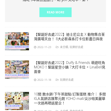
READ MORE
【聖誕好去處2022】迪士尼公主 X 動物集合荃
灣廣場天台！ 8大必影森系打卡位影盡日與夜
2022-11-23
未分類
,
玩樂好去處
【聖誕好去處2022】Duffy & Friends 萌遊旺角
MOKO！聖誕星空小鎮 7大打卡位 + LinaBell見
面會
2022-11-18
玩樂好去處
10間 散水餅/下午茶甜點/訂製蛋糕 推介｜ 多間
IG人氣餅店匯聚元朗 YOHO mall/尖沙咀美麗華
一次過再晒返屋企！