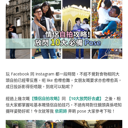
玩 Facebook 同 Instagram 都一段時間，不經不覺對食物相同大
頭自拍已經零反應，呃 like 愈嚟愈難，女朋友嘅要求亦愈嚟愈高，
成日投訴影得佢唔靚，到底可以點呢？
經過上幾次嘅
【情侶自拍攻略】
同
【10大放閃好去處】
之後，相
信大家都掌握咗基本嘅情侶自拍技巧，不過有時對住鏡頭真係唔知
擺咩姿勢好呢！今次就等我
依莉詩
畀啲 pose 大家參考下啦！