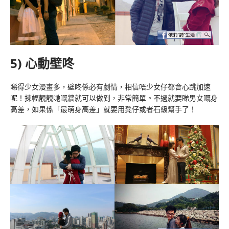
5) 心動壁咚
睇得少女漫畫多，壁咚係必有劇情，相信唔少女仔都會心跳加速
呢！揀幅靚靚哋嘅牆就可以做到，非常簡單。不過就要睇男女嘅身
高差，如果係「最萌身高差」就要用凳仔或者石級幫手了！