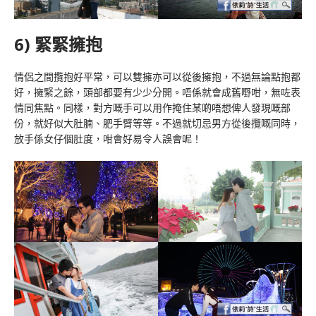
6) 緊緊擁抱
情侶之間攬抱好平常，可以雙擁亦可以從後擁抱，不過無論點抱都
好，擁緊之餘，頭部都要有少少分開。唔係就會成舊嘢咁，無咗表
情同焦點。同樣，對方嘅手可以用作掩住某啲唔想俾人發現嘅部
份，就好似大肚腩、肥手臂等等。不過就切忌男方從後攬嘅同時，
放手係女仔個肚度，咁會好易令人誤會呢！