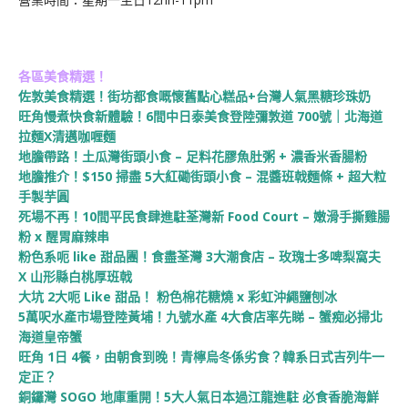
各區美食精選！
佐敦美食精選！街坊都食嘅懷舊點心糕品+台灣人氣黑糖珍珠奶
旺角慢煮快食新體驗！6間中日泰美食登陸彌敦道 700號｜北海道
拉麵X清邁咖喱麵
地膽帶路！土瓜灣街頭小食 – 足料花膠魚肚粥 + 濃香米香腸粉
地膽推介！$150 掃盡 5大紅磡街頭小食 – 混醬班戟麵條 + 超大粒
手製芋圓
死場不再！10間平民食肆進駐荃灣新 Food Court – 嫩滑手撕雞腸
粉 x 醒胃麻辣串
粉色系呃 like 甜品團！食盡荃灣 3大潮食店 – 玫瑰士多啤梨窩夫
X 山形縣白桃厚班戟
大坑 2大呃 Like 甜品！ 粉色棉花糖燒 x 彩虹沖繩鹽刨冰
5萬呎水產市場登陸黃埔！九號水產 4大食店率先睇 – 蟹痴必掃北
海道皇帝蟹
旺角 1日 4餐，由朝食到晚！青檸烏冬係劣食？韓系日式吉列牛一
定正？
銅鑼灣 SOGO 地庫重開！5大人氣日本過江龍進駐 必食香脆海鮮