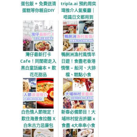
蛋包飯 + 免費送清
tripla.ai 預約周奕
蛋糕等你親自DIY
瑋推介人氣餐廳｜
唔識日文都用到
灣仔最新打卡
鴨脷洲漁村風情半
Cafe！同閨密走入
日遊！食盡老香港
黑白童話繪本 + 歎
情懷 – 船河、大排
花花甜品
檔、糕點小食
白色情人節限定！
新春必備節目！大
歎住海景食拉麵 X
埔林村掟吉許願 x
白朱古力忌廉包
食盡 4大串串小食