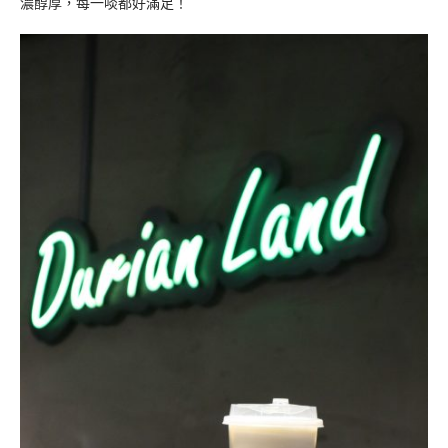
濃醇厚，每一啖都好滿足！