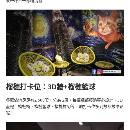
餐帶嚟不一樣嘅清新。
榴槤打卡位：3D牆+榴槤籃球
餐廳佔地足足有2,500呎，分為 2層，每幅牆都經過專心設計，3D
畫配上榴槤椅、榴槤籃球、榴槤標句等，啲打卡位多到數都數唔晒
呢！