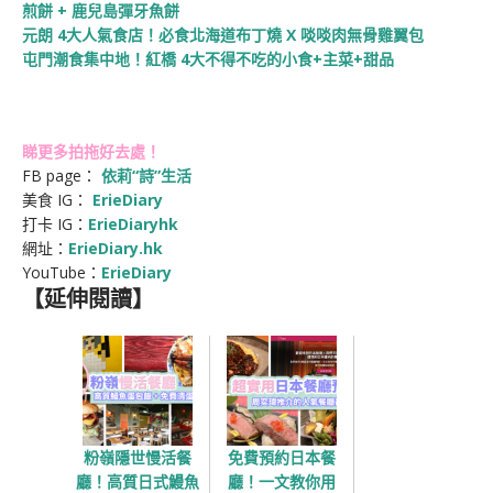
煎餅 + 鹿兒島彈牙魚餅
元朗 4大人氣食店！必食北海道布丁燒 X 啖啖肉無骨雞翼包
屯門潮食集中地！紅橋 4大不得不吃的小食+主菜+甜品
睇更多拍拖好去處！
FB page：
依莉“詩”生活
美食 IG：
ErieDiary
打卡 IG：
ErieDiaryhk
網址：
ErieDiary.hk
YouTube：
Erie
Diary
【延伸閱讀】
粉嶺隱世慢活餐
免費預約日本餐
廳！高質日式鰻魚
廳！一文教你用