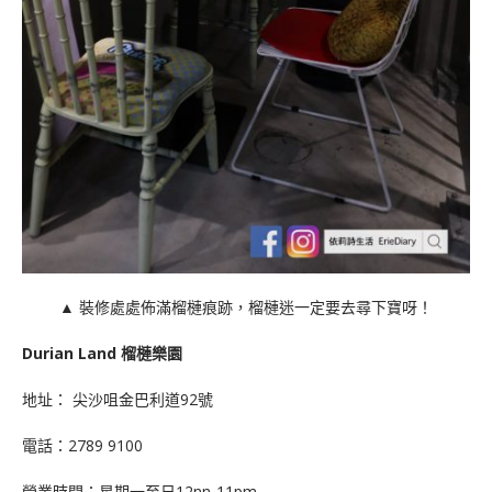
▲ 裝修處處佈滿榴槤痕跡，榴槤迷一定要去尋下寶呀！
Durian Land 榴槤樂園
地址：
尖沙咀金巴利道92號
電話：2789 9100
營業時間：星期一至日12nn-11pm