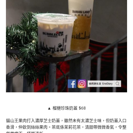
▲ 榴槤珍珠奶蓋 $68
貓山王果肉打入濃厚芝士奶蓋，雖然未有太濃芝士味，但奶蓋入口
香滑，仲飲到絲絲果肉。茶底係茉莉花茶，清甜帶微微香氣，令整