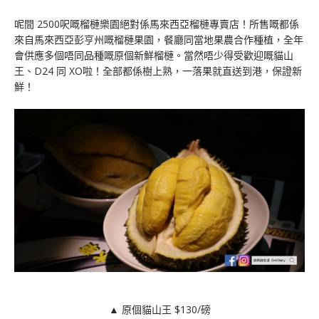
呢間 2500呎嘅榴槤樂園絕對係馬來西亞榴槤專賣店！所售嘅都係
來自馬來西亞彭亨州嘅榴槤果園，餐廳同當地果農合作種植，全年
會供應多個唔同品種嘅原個新鮮榴槤。當然唔少得受歡迎嘅貓山
王、D24 同 XO啦！全部都係樹上熟，一落果就直送到港，保證新
鮮！
▲ 原個貓山王 $130/磅