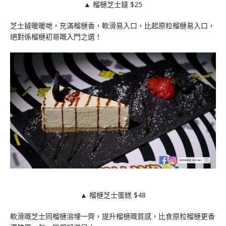
▲ 榴槤芝士撻 $25
芝士撻暖暖哋，充滿榴槤香，軟滑易入口，比起原粒榴槤易入口，
絕對係榴槤初哥嘅入門之選！
▲ 榴槤芝士蛋糕 $48
軟滑嘅芝士同榴槤溶埋一齊，提升榴槤嘅質感，比食原粒榴槤更香