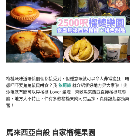
榴槤嘅味道唔係個個都接受到，但鍾意嘅就可以令人非常瘋狂！唔
想吓吓要鬼鬼鼠鼠咁食？我
依莉詩
就介紹個好地方畀大家啦！尖
沙咀就有間可以畀榴槤 Lover 坐埋一齊歎馬來西亞直接榴槤嘅餐
廳，地方大不特止，仲有多款榴槤果肉同甜品揀，真係諗起都勁興
奮！
馬來西亞自設 自家榴槤果園