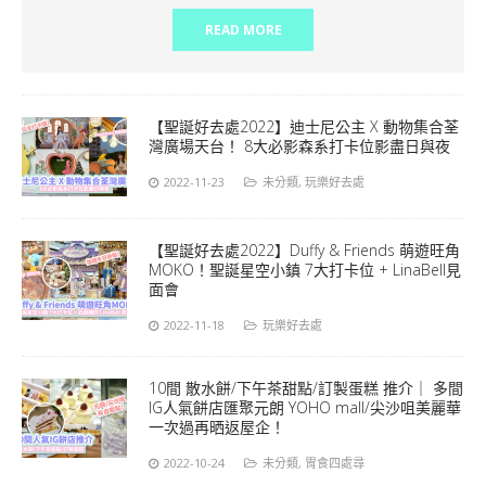
READ MORE
【聖誕好去處2022】迪士尼公主 X 動物集合荃
灣廣場天台！ 8大必影森系打卡位影盡日與夜
2022-11-23
未分類
,
玩樂好去處
【聖誕好去處2022】Duffy & Friends 萌遊旺角
MOKO！聖誕星空小鎮 7大打卡位 + LinaBell見
面會
2022-11-18
玩樂好去處
10間 散水餅/下午茶甜點/訂製蛋糕 推介｜ 多間
IG人氣餅店匯聚元朗 YOHO mall/尖沙咀美麗華
一次過再晒返屋企！
2022-10-24
未分類
,
胃食四處尋