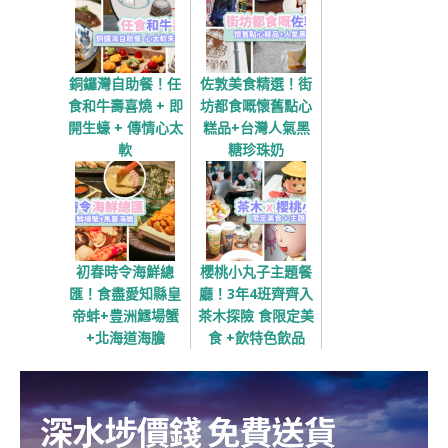
銅鑼灣自助餐！任
佐敦美食精選！街
食和牛壽喜燒 + 即
坊都食嘅懷舊點心
開生蠔 + 傳情心太
糕品+台灣人氣黑
軟
糖珍珠奶
初春時令海鮮總
櫻桃小丸子主題餐
匯！食盡愛知縣皇
廳！3年4班齊齊入
帝蚌+豊洲鱈場蟹
茶木探險 食限定美
+北海道海膽
食 +飲特色飲品