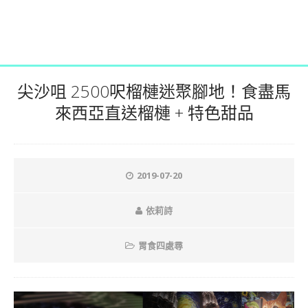
尖沙咀 2500呎榴槤迷聚腳地！食盡馬
來西亞直送榴槤 + 特色甜品
2019-07-20
依莉詩
胃食四處尋