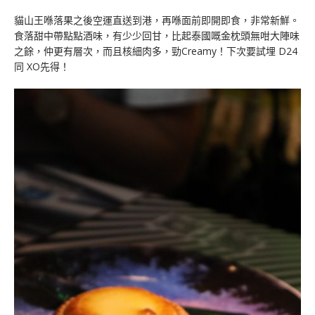
貓山王喺落果之後空運直送到港，再喺面前即開即食，非常新鮮。
食落甜中帶點點酒味，有少少回甘，比起泰國嘅金枕頭無咁大陣味
之餘，仲更有層次，而且核細肉多，勁Creamy！下次要試埋 D24
同 XO先得！