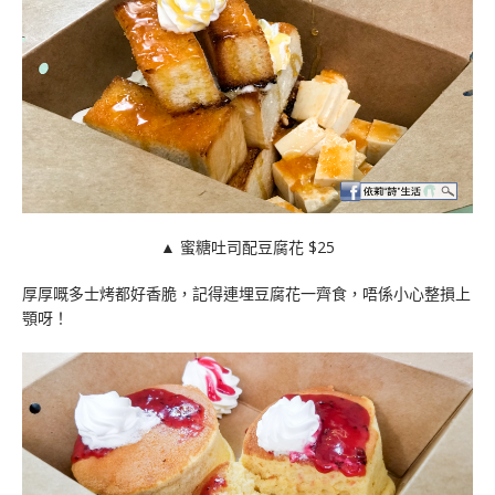
▲ 蜜糖吐司配豆腐花 $25
厚厚嘅多士烤都好香脆，記得連埋豆腐花一齊食，唔係小心整損上
顎呀！