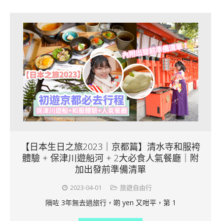
【日本生日之旅2023｜京都篇】清水寺和服袴
體驗 + 保津川遊船河 + 2大必食人氣餐廳｜附
加出發前準備清單
2023-04-01
旅遊自由行
隔咗 3年無去過旅行，啲 yen 又咁平，第 1