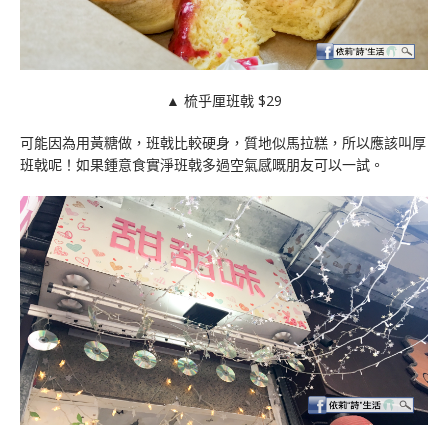
▲ 梳乎厘班戟 $29
可能因為用黃糖做，班戟比較硬身，質地似馬拉糕，所以應該叫厚
班戟呢！如果鍾意食實淨班戟多過空氣感嘅朋友可以一試。