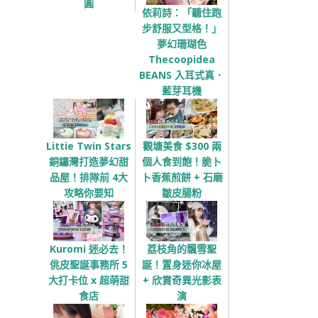
圓
依莉詩：「聽住跑
步舒服又型格！」
夢幻珊瑚色
Thecoopidea
BEANS 入耳式真．
藍芽耳機
Littie Twin Stars
觀塘美食 $300 兩
銅鑼灣打造夢幻甜
個人食到飽！脆卜
品屋！排隊前 4大
卜香蕉煎餅 + 石磨
攻略你要知
皺皮腸粉
Kuromi 迷必去！
荔枝角的飄雪聖
佻皮聖誕事務所 5
誕！置身迷你冰屋
大打卡位 x 超萌甜
+ 欣賞奇異光影表
食店
演