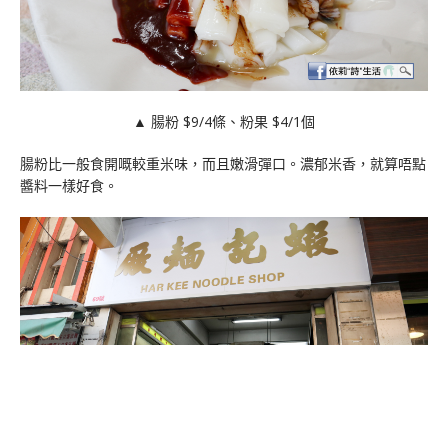
▲ 腸粉 $9/4條、粉果 $4/1個
腸粉比一般食開嘅較重米味，而且嫩滑彈口。濃郁米香，就算唔點
醬料一樣好食。