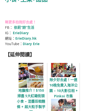
睇更多拍拖好去處！
FB：
依莉“詩”生活
IG：
ErieDiary
網址：
ErieDiary.hk
YouTube：
Diary Erie
【延伸閱讀】
除夕好去處！一連
10晚免費入海洋公
地膽推介！$150
園 – 10大影位相 +
掃盡 5大紅磡街頭
Pinkoi 市集
小食 – 混醬班戟麵
條 + 超大粒手製芋