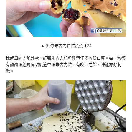
▲ 紅莓朱古力粒粒蛋蛋 $24
比起單純內脆外軟，紅莓朱古力粒粒雞蛋仔多咗份口感。每一粒都
有酸酸嘅經莓同甜度適中嘅朱古力粒，有咬口之餘，味道亦好刺
激。