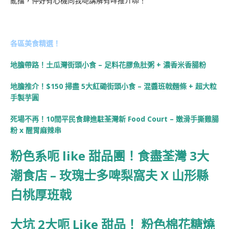
亂擋，仲好有心機同我哋講解有咩推介𠻹！
各區美食精選！
地膽帶路！土瓜灣街頭小食 – 足料花膠魚肚粥 + 濃香米香腸粉
地膽推介！$150 掃盡 5大紅磡街頭小食 – 混醬班戟麵條 + 超大粒
手製芋圓
死場不再！10間平民食肆進駐荃灣新 Food Court – 嫩滑手撕雞腸
粉 x 醒胃麻辣串
粉色系呃 like 甜品團！食盡荃灣 3大
潮食店 – 玫瑰士多啤梨窩夫 X 山形縣
白桃厚班戟
大坑 2大呃 Like 甜品！ 粉色棉花糖燒