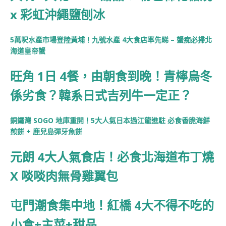
x 彩虹沖繩鹽刨冰
5萬呎水產市場登陸黃埔！九號水產 4大食店率先睇 – 蟹痴必掃北
海道皇帝蟹
旺角 1日 4餐，由朝食到晚！青檸烏冬
係劣食？韓系日式吉列牛一定正？
銅鑼灣 SOGO 地庫重開！5大人氣日本過江龍進駐 必食香脆海鮮
煎餅 + 鹿兒島彈牙魚餅
元朗 4大人氣食店！必食北海道布丁燒
X 啖啖肉無骨雞翼包
屯門潮食集中地！紅橋 4大不得不吃的
小食+主菜+甜品