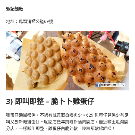
蝦記麵廠
地址：
馬頭涌譚公道69號
3) 即叫即整 – 脆卜卜雞蛋仔
雞蛋仔通街都係，不過有誠意嘅愈嚟愈少。629 雞蛋仔算係少有足
料又創新嘅雞蛋仔。呢間店幾年前喺新蒲崗開店，最近嚟土瓜灣開
分店，一樣即叫即整，雞蛋仔內脆外軟，粒粒都軟綿綿㗎！