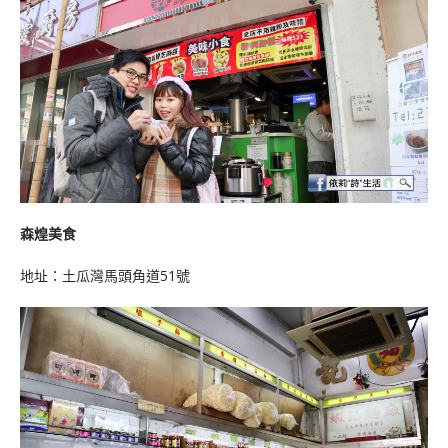
森煌美食
地址：土瓜灣馬頭角道51號