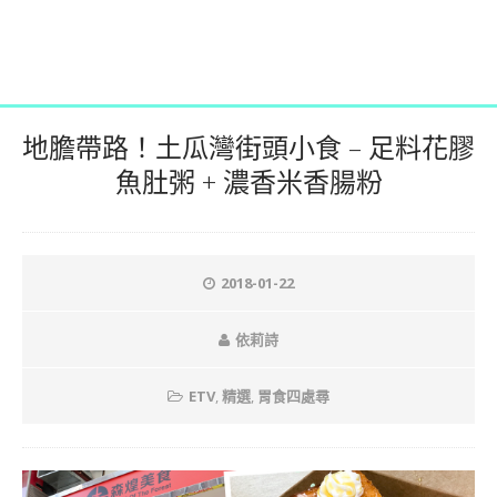
地膽帶路！土瓜灣街頭小食 – 足料花膠
魚肚粥 + 濃香米香腸粉
2018-01-22
依莉詩
ETV
,
精選
,
胃食四處尋