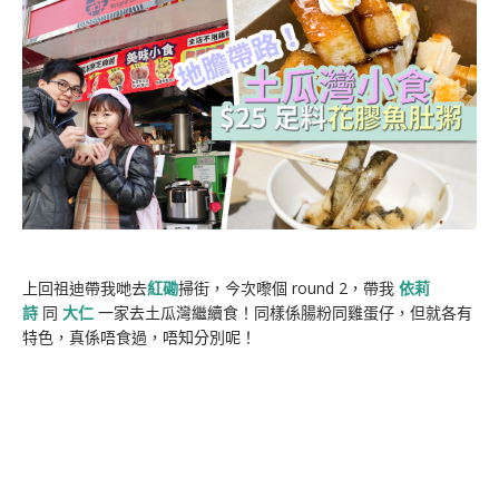
上回祖迪帶我哋去
紅磡
掃街，今次嚟個 round 2，帶我
依莉
詩
同
大仁
一家去土瓜灣繼續食！同樣係腸粉同雞蛋仔，但就各有
特色，真係唔食過，唔知分別呢！