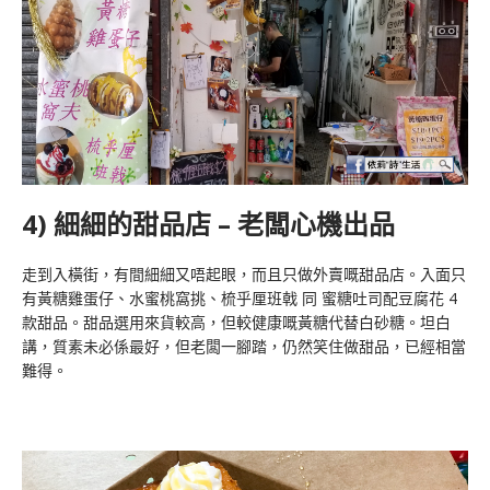
4) 細細的甜品店 – 老闆心機出品
走到入橫街，有間細細又唔起眼，而且只做外賣嘅甜品店。入面只
有黃糖雞蛋仔、水蜜桃窩挑、梳乎厘班戟 同 蜜糖吐司配豆腐花 4
款甜品。甜品選用來貨較高，但較健康嘅黃糖代替白砂糖。坦白
講，質素未必係最好，但老闆一腳踏，仍然笑住做甜品，已經相當
難得。