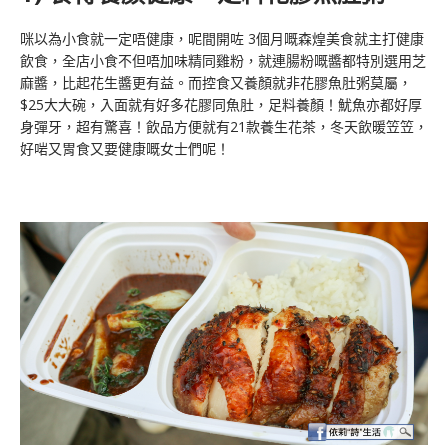
咪以為小食就一定唔健康，呢間開咗 3個月嘅森煌美食就主打健康
飲食，全店小食不但唔加味精同雞粉，就連腸粉嘅醬都特別選用芝
麻醬，比起花生醬更有益。而控食又養顏就非花膠魚肚粥莫屬，
$25大大碗，入面就有好多花膠同魚肚，足料養顏！魷魚亦都好厚
身彈牙，超有驚喜！飲品方便就有21款養生花茶，冬天飲暖笠笠，
好啱又胃食又要健康嘅女士們呢！