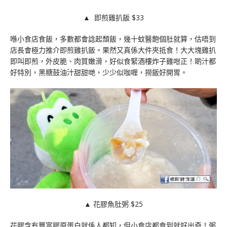
▲ 即煎雞扒飯 $33
喺小食店食飯，多數都會諗起頹飯，幾十蚊醫飽個肚就算，估唔到
店長會極力推介即煎雞扒飯。果然又真係大件夾抵食！大大塊雞扒
即叫即煎，外皮脆、肉質嫩滑，好似食緊酒樓炸子雞咁正！啲汁都
好特別，黑糖鼓油汁甜甜哋，少少似咖喱，撈飯好開胃。
▲ 花膠魚肚粥 $25
花膠含有豐富膠原蛋白就係人都知，但小食店都食到就好出奇！粥