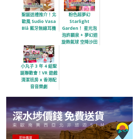
聖誕送禮推介！北
粉色超夢幻
歐風 Sudio Vasa
Starlight
Blå 藍牙無線耳機
Garden！ 星光泡
泡許願泉 + 夢幻迴
旋熱氣球 空降沙田
小丸子 3 年 4 組聖
誕聯歡會！VR 遊戲
清潔班房 x 香港配
音音樂劇