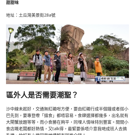
甜甜味
地址：土瓜灣美景街28a號
區外人是否需要潮聖？
沙中線未起好，交通無紅磡咁方便，要由紅磡行成半個鐘或者搭小
巴先到，要專登嚟「搵食」都唔容易。食肆選擇都幾多，出名就有
大閘蟹放題等等，而小食勝在夠平，同埋人情味特別豐富。間間小
食店嘅老闆都好熱情，又talk得，最緊要係唔介意我哋成班人去搞