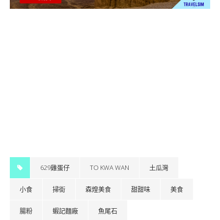
629雞蛋仔
TO KWA WAN
土瓜灣
小食
掃街
森煌美食
甜甜味
美食
腸粉
蝦記麵廠
魚尾石