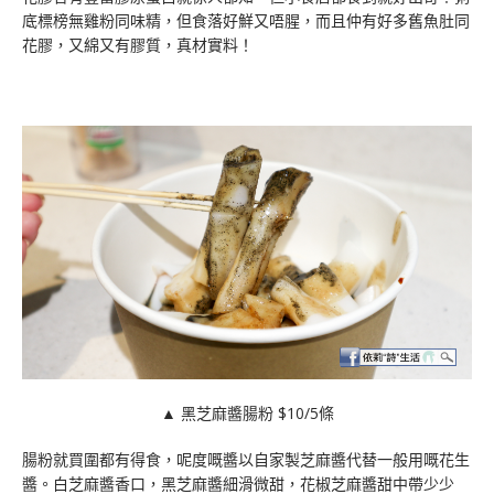
底標榜無雞粉同味精，但食落好鮮又唔腥，而且仲有好多舊魚肚同
花膠，又綿又有膠質，真材實料！
▲ 黑芝麻醬腸粉 $10/5條
腸粉就買圍都有得食，呢度嘅醬以自家製芝麻醬代替一般用嘅花生
醬。白芝麻醬香口，黑芝麻醬細滑微甜，花椒芝麻醬甜中帶少少