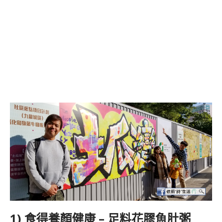
1) 食得養顏健康 – 足料花膠魚肚粥