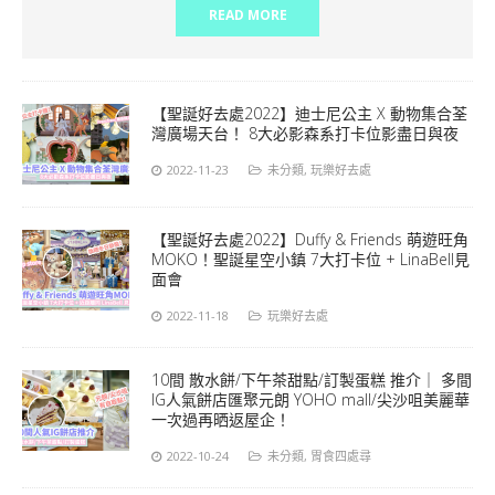
READ MORE
【聖誕好去處2022】迪士尼公主 X 動物集合荃
灣廣場天台！ 8大必影森系打卡位影盡日與夜
2022-11-23
未分類
,
玩樂好去處
【聖誕好去處2022】Duffy & Friends 萌遊旺角
MOKO！聖誕星空小鎮 7大打卡位 + LinaBell見
面會
2022-11-18
玩樂好去處
10間 散水餅/下午茶甜點/訂製蛋糕 推介｜ 多間
IG人氣餅店匯聚元朗 YOHO mall/尖沙咀美麗華
一次過再晒返屋企！
2022-10-24
未分類
,
胃食四處尋