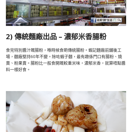
2) 傳統麵廠出品 – 濃郁米香腸粉
食完特別醬汁嘅腸粉，喺時候食啲傳統腸粉。蝦記麵廠前舖後工
場，麵廠堅持60年不變。除咗蝦子麵，最有趣係門口有腸粉、燒
賣、粉果賣。腸粉比一般食開嘅較重米味，濃郁米香，就算唔點醬
料一樣好食。