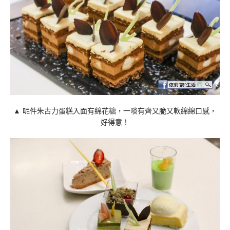
▲ 呢件朱古力蛋糕入面有綿花糖，一啖有齊又脆又軟綿綿口感，
好得意！