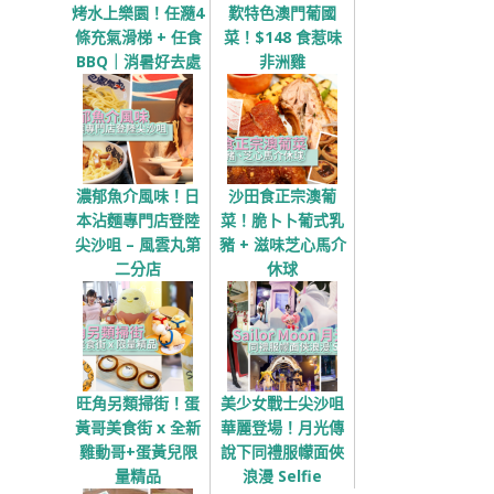
烤水上樂園！任瀡4
歎特色澳門葡國
條充氣滑梯 + 任食
菜！$148 食惹味
BBQ｜消暑好去處
非洲雞
濃郁魚介風味！日
沙田食正宗澳葡
本沾麵專門店登陸
菜！脆卜卜葡式乳
尖沙咀 – 風雲丸第
豬 + 滋味芝心馬介
二分店
休球
旺角另類掃街！蛋
美少女戰士尖沙咀
黃哥美食街 x 全新
華麗登場！月光傳
雞動哥+蛋黃兒限
說下同禮服幪面俠
量精品
浪漫 Selfie