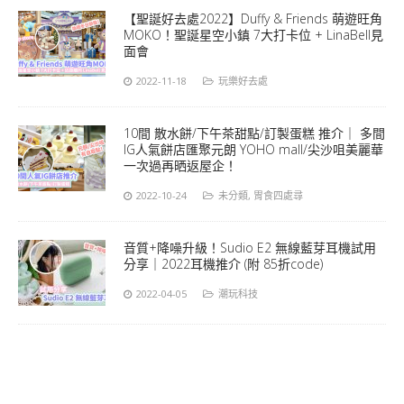
【聖誕好去處2022】Duffy & Friends 萌遊旺角
MOKO！聖誕星空小鎮 7大打卡位 + LinaBell見
面會
2022-11-18
玩樂好去處
10間 散水餅/下午茶甜點/訂製蛋糕 推介｜ 多間
IG人氣餅店匯聚元朗 YOHO mall/尖沙咀美麗華
一次過再晒返屋企！
2022-10-24
未分類
,
胃食四處尋
音質+降噪升級！Sudio E2 無線藍芽耳機試用
分享｜2022耳機推介 (附 85折code)
2022-04-05
潮玩科技