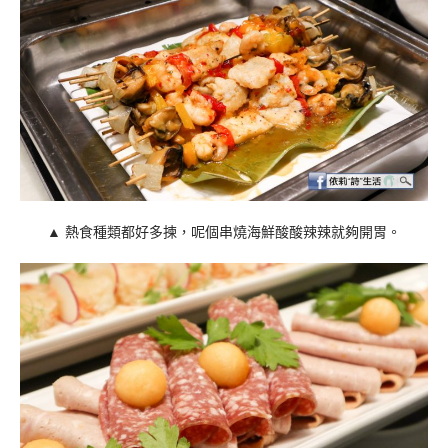
▲ 熱食種類都好多揀，呢個串燒海鮮酸酸辣辣就夠開胃。