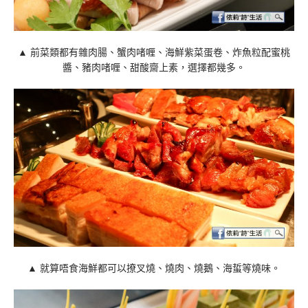
▲ 前菜類都有雜肉腸、蟹肉啫喱、海鮮紫菜蛋卷、炸魚粒配蜜桃
醬、豬肉啫喱、甜酸齋上素，選擇都幾多。
▲ 就算唔食海鮮都可以撩叉燒、燒肉、燒鵝、海蜇等燒味。