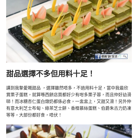
甜品選擇不多但用料十足！
講到我摯愛嘅甜品 ，選擇雖然唔多，不過用料十足，當中我最欣
賞栗子蛋糕，就算喺西餅店買都好少有咁多栗子蓉，而且仲好幼滑
𠻹！而冰糖杏仁蛋白燉奶都係必食，一盅盅上，又甜又滑！另外仲
有意大利芝士布甸、綠茶芝士餅、香橙慕絲蛋糕、伯爵朱古力奶凍
等等，大部份都好食，唔伏！