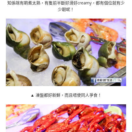
知係咪有啲煮太熟，有隻前半斷好滑好creamy，都有個位就有少
少韌呢！
▲ 凍盤都好新鮮，而且唔使同人爭食！