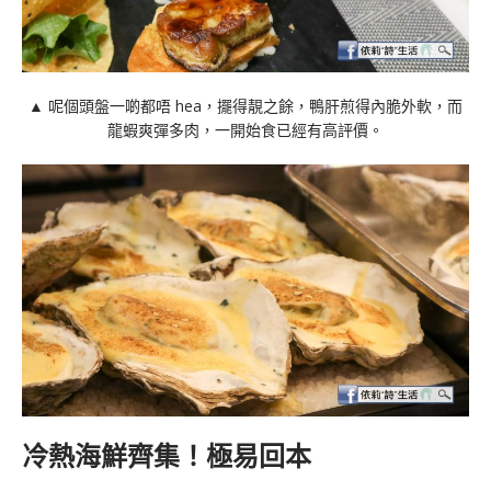
▲ 呢個頭盤一啲都唔 hea，擺得靚之餘，鴨肝煎得內脆外軟，而
龍蝦爽彈多肉，一開始食已經有高評價。
冷熱海鮮齊集！極易回本