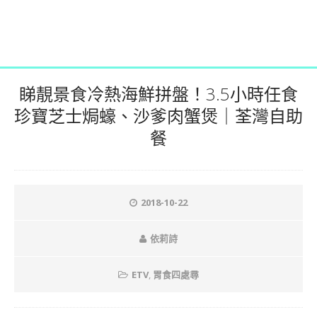
睇靚景食冷熱海鮮拼盤！3.5小時任食
珍寶芝士焗蠔、沙爹肉蟹煲｜荃灣自助
餐
2018-10-22
依莉詩
ETV
,
胃食四處尋