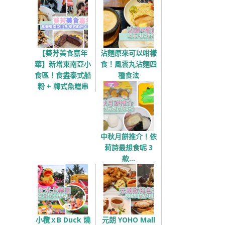
【葵芳美食嘉年
沾麵原來可以咁樣
華】新增東南亞小
食！風雲丸沾麵四
食區！食盡泰式船
種食法
粉 + 韓式魚糕串
中秋月餅推介！依
莉詩最想食呢 3
款…
小欖ｘB Duck 燒
元朗 YOHO Mall