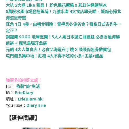
大坑 2大呃 Like 甜品！ 粉色棉花糖燒 x 彩虹沖繩鹽刨冰
5萬呎水產市場登陸黃埔！九號水產 4大食店率先睇 – 蟹痴必掃北
海道皇帝蟹
旺角 1日 4餐，由朝食到晚！青檸烏冬係劣食？韓系日式吉列牛一
定正？
銅鑼灣 SOGO 地庫重開！5大人氣日本過江龍進駐 必食香脆海鮮
煎餅 + 鹿兒島彈牙魚餅
元朗 4大人氣食店！必食北海道布丁燒 X 啖啖肉無骨雞翼包
屯門潮食集中地！紅橋 4大不得不吃的小食+主菜+甜品
睇更多拍拖好去處！
FB：
依莉“詩”生活
IG：
ErieDiary
網址：
ErieDiary.hk
YouTube：
Diary Erie
【延伸閱讀】