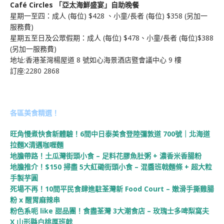
Café Circles 「亞太海鮮盛宴」自助晚餐
星期一至四：成人 (每位) $428 、小童/長者 (每位) $358 (另加一
服務費)
星期五至日及公眾假期：成人 (每位) $478、小童/長者 (每位)$388
(另加一服務費)
地址:香港荃灣楊屋道 8 號如心海景酒店暨會議中心 9 樓
訂座:2280 2868
各區美食精選！
旺角慢煮快食新體驗！6間中日泰美食登陸彌敦道 700號｜北海道
拉麵X清邁咖喱麵
地膽帶路！土瓜灣街頭小食 – 足料花膠魚肚粥 + 濃香米香腸粉
地膽推介！$150 掃盡 5大紅磡街頭小食 – 混醬班戟麵條 + 超大粒
手製芋圓
死場不再！10間平民食肆進駐荃灣新 Food Court – 嫩滑手撕雞腸
粉 x 醒胃麻辣串
粉色系呃 like 甜品團！食盡荃灣 3大潮食店 – 玫瑰士多啤梨窩夫
X 山形縣白桃厚班戟