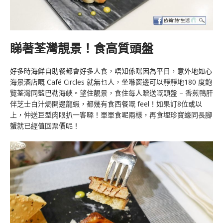
睇著荃灣靚景！食高質頭盤
好多時海鮮自助餐都會好多人食，唔知係咪因為平日，意外地如心
海景酒店嘅 Café Circles 就無乜人，坐喺窗邊可以靜靜地180 度飽
覽荃灣同藍巴勒海峽。望住靚景，食住每人贈送嘅頭盤 – 香煎鴨肝
伴芝士白汁焗開邊龍蝦，都幾有食西餐嘅 feel！如果訂8位或以
上，仲送巨型肉眼扒一客𠻹！單單食呢兩樣，再食埋珍寶蠔同長腳
蟹就已經值回票價呢！