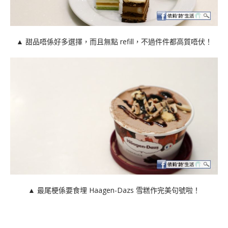
▲ 甜品唔係好多選擇，而且無點 refill，不過件件都高質唔伏！
▲ 最尾梗係要食埋 Haagen-Dazs 雪糕作完美句號啦！