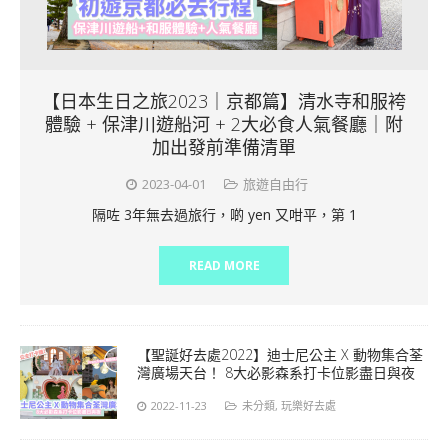
【日本生日之旅2023｜京都篇】清水寺和服袴
體驗 + 保津川遊船河 + 2大必食人氣餐廳｜附
加出發前準備清單
2023-04-01
旅遊自由行
隔咗 3年無去過旅行，啲 yen 又咁平，第 1
READ MORE
【聖誕好去處2022】迪士尼公主 X 動物集合荃
灣廣場天台！ 8大必影森系打卡位影盡日與夜
2022-11-23
未分類
,
玩樂好去處