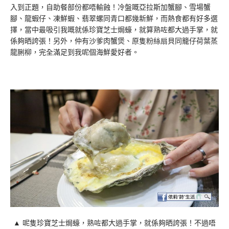
入到正題，自助餐部份都唔輸蝕！冷盤嘅亞拉斯加蟹腳、雪場蟹
腳、龍蝦仔、凍鮮蝦、翡翠螺同青口都幾新鮮，而熱食都有好多選
擇，當中最吸引我嘅就係珍寶芝士焗蠔，就算熟咗都大過手掌，就
係夠晒誇張！另外，仲有沙爹肉蟹煲、原隻粉絲扇貝同籠仔荷葉蒸
龍脷柳，完全滿足到我呢個海鮮愛好者。
▲ 呢隻珍寶芝士焗蠔，熟咗都大過手掌，就係夠晒誇張！不過唔