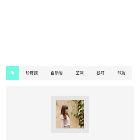
珍寶蠔
自助餐
荃灣
鵝肝
龍蝦