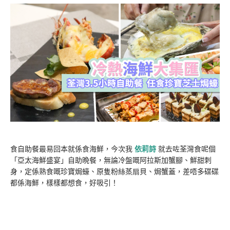
食自助餐最易回本就係食海鮮，今次我
依莉詩
就去咗荃灣食呢個
「亞太海鮮盛宴」自助晩餐，無論冷盤嘅阿拉斯加蟹腳、鮮甜刺
身，定係熟食嘅珍寶焗蠔、原隻粉絲蒸扇貝、焗蟹蓋，差唔多碟碟
都係海鮮，樣樣都想食，好吸引！