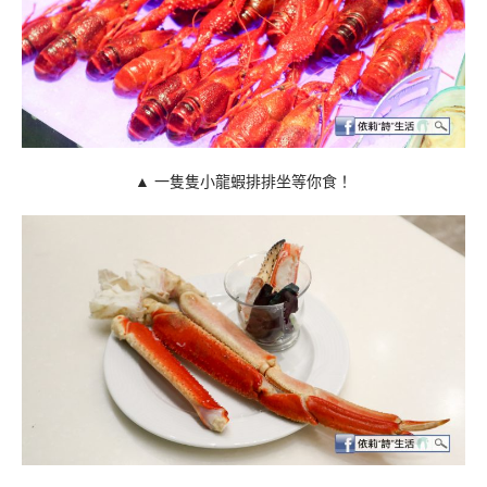
▲ 一隻隻小龍蝦排排坐等你食！