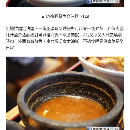
▲ 肉盛豚骨魚介沾麵 $128
無論拉麵定沾麵，一塊肥厚嘅叉燒絕對可以令一切昇華。呢個肉盛
豚骨魚介沾麵絕對可以推介畀一眾食肉獸，4片又厚又大嘅叉燒啖
啖肉，外面微微煎香，令叉燒唔會太油膩，不過食晒真係會飽足全
日呢！