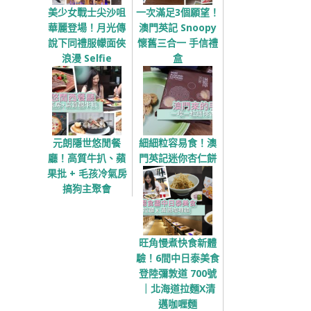
美少女戰士尖沙咀
一次滿足3個願望！
華麗登場！月光傳
澳門英記 Snoopy
說下同禮服幪面俠
懷舊三合一 手信禮
浪漫 Selfie
盒
元朗隱世悠閒餐
細細粒容易食！澳
廳！高質牛扒、蘋
門英記迷你杏仁餅
果批 + 毛孩冷氣房
搞狗主聚會
旺角慢煮快食新體
驗！6間中日泰美食
登陸彌敦道 700號
｜北海道拉麵X清
邁咖喱麵