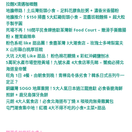
拉麵X清邁咖喱麵
地膽帶路！土瓜灣街頭小食 – 足料花膠魚肚粥 + 濃香米香腸粉
地膽推介！$150 掃盡 5大紅磡街頭小食 – 混醬班戟麵條 + 超大粒
手製芋圓
死場不再！10間平民食肆進駐荃灣新 Food Court – 嫩滑手撕雞腸
粉 x 醒胃麻辣串
粉色系呃 like 甜品團！食盡荃灣 3大潮食店 – 玫瑰士多啤梨窩夫
X 山形縣白桃厚班戟
大坑 2大呃 Like 甜品！ 粉色棉花糖燒 x 彩虹沖繩鹽刨冰
5萬呎水產市場登陸黃埔！九號水產 4大食店率先睇 – 蟹痴必掃北
海道皇帝蟹
旺角 1日 4餐，由朝食到晚！青檸烏冬係劣食？韓系日式吉列牛一
定正？
銅鑼灣 SOGO 地庫重開！5大人氣日本過江龍進駐 必食香脆海鮮
煎餅 + 鹿兒島彈牙魚餅
元朗 4大人氣食店！必食北海道布丁燒 X 啖啖肉無骨雞翼包
屯門潮食集中地！紅橋 4大不得不吃的小食+主菜+甜品