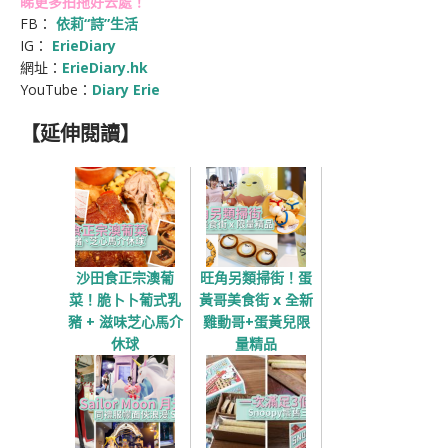
睇更多拍拖好去處！
FB：
依莉“詩”生活
IG：
ErieDiary
網址：
ErieDiary.hk
YouTube：
Diary Erie
【延伸閱讀】
沙田食正宗澳葡
旺角另類掃街！蛋
菜！脆卜卜葡式乳
黃哥美食街 x 全新
豬 + 滋味芝心馬介
雞動哥+蛋黃兒限
休球
量精品