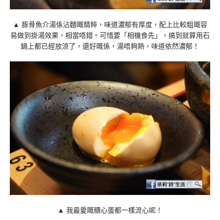
▲ 豚骨魚介湯係沾麵嘅精粹，味道濃郁有厚度，配上比較粗嘅容
易做到掛湯效果，相當唔錯。可惜要「相機食先」，搞到就算用石
鍋上都已經放涼了，還好嘅係，湯唔夠熱，味道依然濃郁！
▲ 我最愛嘅糖心蛋都一樣流心呢！