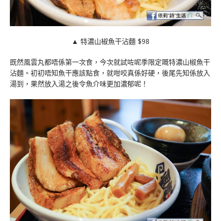
▲ 特濃山椒魚干沾麵 $98
既然風雲丸都唔係第一次食，今次就試咗呢季限定嘅特濃山椒魚干
沾麵。初初唔知魚干應該點食，就咁咬真係好硬，後尾先知係放入
湯到，果然放入湯之後令魚介味更加濃郁呢！