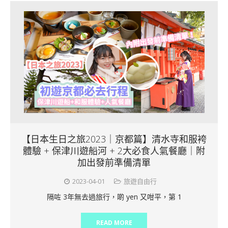
【日本生日之旅2023｜京都篇】清水寺和服袴
體驗 + 保津川遊船河 + 2大必食人氣餐廳｜附
加出發前準備清單
2023-04-01
旅遊自由行
隔咗 3年無去過旅行，啲 yen 又咁平，第 1
READ MORE