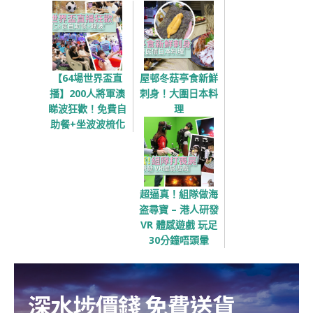
【64場世界盃直
屋邨冬菇亭食新鮮
播】200人將軍澳
刺身！大圍日本料
睇波狂歡！免費自
理
助餐+坐波波梳化
超逼真！組隊做海
盗尋寶 – 港人研發
VR 體感遊戲 玩足
30分鐘唔頭暈