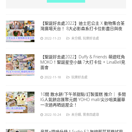
【聖誕好去處2022】迪士尼公主 X 動物集合荃
灣廣場天台！ 8大必影森系打卡位影盡日與夜
2022-11-23
未分類
,
玩樂好去處
【聖誕好去處2022】Duffy & Friends 萌遊旺角
MOKO！聖誕星空小鎮 7大打卡位 + LinaBell見
面會
2022-11-18
玩樂好去處
10間 散水餅/下午茶甜點/訂製蛋糕 推介｜ 多間
IG人氣餅店匯聚元朗 YOHO mall/尖沙咀美麗華
一次過再晒返屋企！
2022-10-24
未分類
,
胃食四處尋
音質+降噪升級！Sudio E2 無線藍芽耳機試用