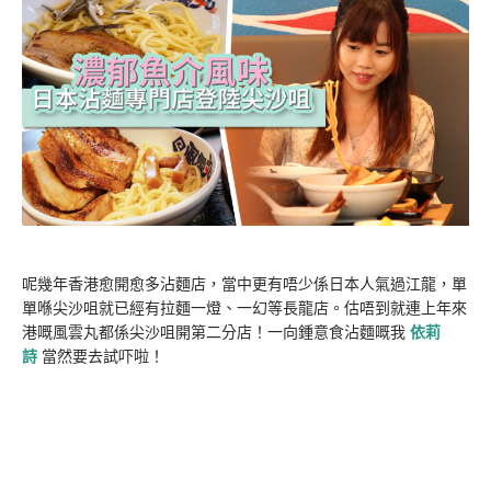
呢幾年香港愈開愈多沾麵店，當中更有唔少係日本人氣過江龍，單
單喺尖沙咀就已經有拉麵一燈、一幻等長龍店。估唔到就連上年來
港嘅風雲丸都係尖沙咀開第二分店！一向鍾意食沾麵嘅我
依莉
詩
當然要去試吓啦！