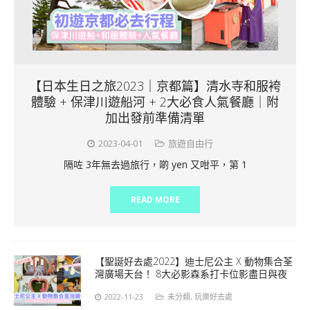
【日本生日之旅2023｜京都篇】清水寺和服袴
體驗 + 保津川遊船河 + 2大必食人氣餐廳｜附
加出發前準備清單
2023-04-01
旅遊自由行
隔咗 3年無去過旅行，啲 yen 又咁平，第 1
READ MORE
【聖誕好去處2022】迪士尼公主 X 動物集合荃
灣廣場天台！ 8大必影森系打卡位影盡日與夜
2022-11-23
未分類
,
玩樂好去處