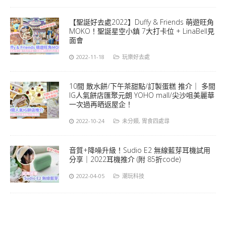
【聖誕好去處2022】Duffy & Friends 萌遊旺角
MOKO！聖誕星空小鎮 7大打卡位 + LinaBell見
面會
2022-11-18
玩樂好去處
10間 散水餅/下午茶甜點/訂製蛋糕 推介｜ 多間
IG人氣餅店匯聚元朗 YOHO mall/尖沙咀美麗華
一次過再晒返屋企！
2022-10-24
未分類
,
胃食四處尋
音質+降噪升級！Sudio E2 無線藍芽耳機試用
分享｜2022耳機推介 (附 85折code)
2022-04-05
潮玩科技