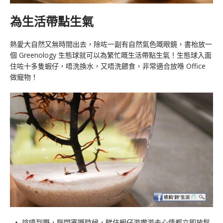
為生活帶點生氣
熱愛大自然又無時間出去，除咗一副有自然氣色嘅眼鏡，書枱放一
個 Greenology 生態球就可以為繁忙嘅生活帶點生氣！生態球入面
住咗十多隻蝦仔，唔洗換水，又唔洗餵食，非常適合放喺 Office
做寵物！
▲ 諗唔到嘢，腦閉塞嘅時候，睇住蝦仔游嚟游去心情都立即放鬆