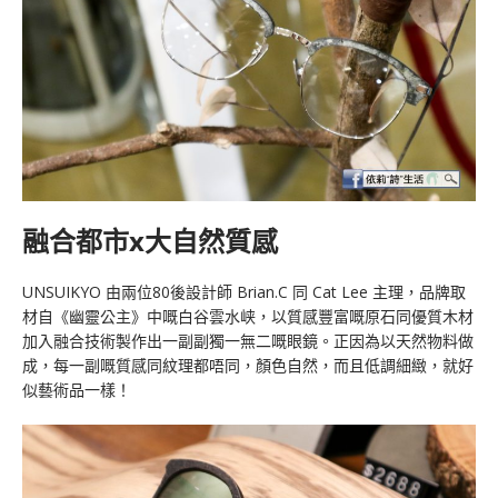
融合都市x大自然質感
UNSUIKYO 由兩位80後設計師 Brian.C 同 Cat Lee 主理，品牌取
材自《幽靈公主》中嘅⽩⾕雲⽔峡，以質感豐富嘅原⽯同優質⽊材
加入融合技術製作出一副副獨一無二嘅眼鏡。正因為以天然物料做
成，每一副嘅質感同紋理都唔同，顏色自然，而且低調細緻，就好
似藝術品一樣！