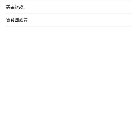
美容扮靚
胃食四處尋