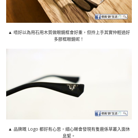
▲ 唔好以為用石用木質做眼鏡框會好重，但拎上手其實仲輕過好
多膠框眼鏡呢！
▲ 品牌嘅 Logo 都好有心思，細心睇會發現有隻鹿係草叢入面休
息緊。