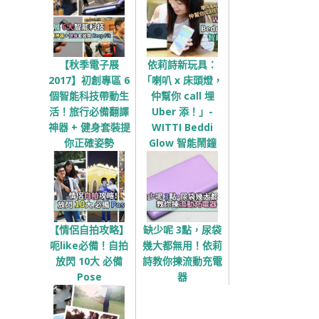
【秋季電子展
依莉詩新玩具：
2017】初創專區 6
「喇叭 x 床頭燈，
個智能科技帶動生
仲幫你 call 埋
活！旅行必備翻譯
Uber 添！」-
神器 + 健身套裝提
WITTI Beddi
你正確姿勢
Glow 智能鬧鐘
【情侶自拍攻略】
缺少呢 3點，尿袋
呃like必備！自拍
幾大都無用！依莉
放閃 10大 必備
詩教你揀流動充電
Pose
器