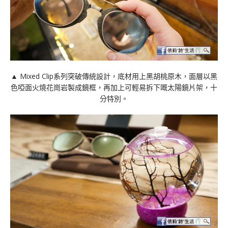
▲ Mixed Clip系列突破傳統設計，底材⽤上⿊胡桃原⽊，⾯層以⿊
⾊啞⾯火燒花崗岩製成鏡框，再加上可輕易拆下嘅太陽鏡片架，十
分特別。