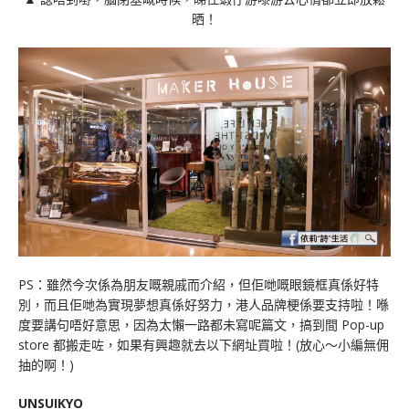
晒！
PS：雖然今次係為朋友嘅親戚而介紹，但佢哋嘅眼鏡框真係好特
別，而且佢哋為實現夢想真係好努力，港人品牌梗係要支持啦！喺
度要講句唔好意思，因為太懶一路都未寫呢篇文，搞到間 Pop-up
store 都搬走咗，如果有興趣就去以下網址買啦！(放心～小編無佣
抽的啊！)
UNSUIKYO