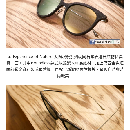
▲ Experience of Nature 太陽眼鏡系列就同⽯頭表達⾃然物料真
實⼀⾯，其中Boundless款式以銀梨⽊材為底材，加上巴⻄⾦⾊啞
⾯幻彩⾦麻⽯製成眼鏡框，再配合新潮啞⾯⾊鏡⽚，呈現⾃然與時
尚嘅美！