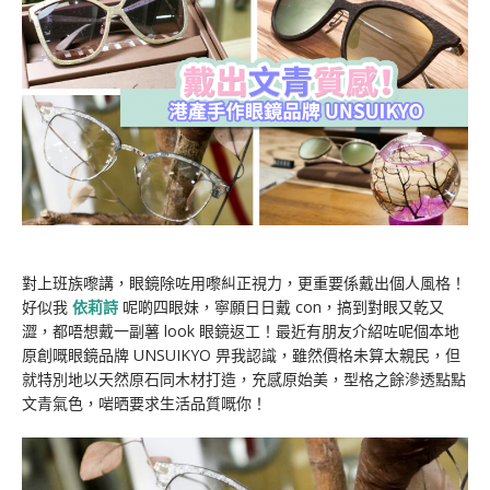
對上班族嚟講，眼鏡除咗用嚟糾正視力，更重要係戴出個人風格！
好似我
依莉詩
呢啲四眼妹，寧願日日戴 con，搞到對眼又乾又
澀，都唔想戴一副薯 look 眼鏡返工！最近有朋友介紹咗呢個本地
原創嘅眼鏡品牌 UNSUIKYO 畀我認識，雖然價格未算太親民，但
就特別地以天然原石同木材打造，充感原始美，型格之餘滲透點點
文青氣色，啱晒要求生活品質嘅你！