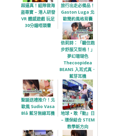
超逼真！組隊做海
旅行出走必備品！
盗尋寶 – 港人研發
Gaston Luga 北
VR 體感遊戲 玩足
歐簡約風格背囊
30分鐘唔頭暈
依莉詩：「聽住跑
步舒服又型格！」
夢幻珊瑚色
Thecoopidea
BEANS 入耳式真．
藍芽耳機
聖誕送禮推介！北
歐風 Sudio Vasa
地球 • 敢『動』日
Blå 藍牙無線耳機
– 環保結合 STEM
教學新方向