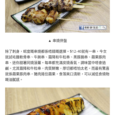
▲ 串燒併盤
除了刺身，呢度嘅串燒都係唔錯嘅選擇。$12-40就有一串，今次
就試咗雞軟骨串、牛脷串、霜降和牛粒串、黑豚腩串、蘋果豚肉
串、迷你甜薯同燒菠蘿。每串都充滿炭燒香氣，調味當中唔會過
鹹。尤其霜降和牛粒串，肉質鮮嫩，厚切都唔怕太老。而最有驚喜
就係蘋果豚肉串，豬肉捲住蘋果，食落爽口清新，可以減低食燒物
嘅油膩感。