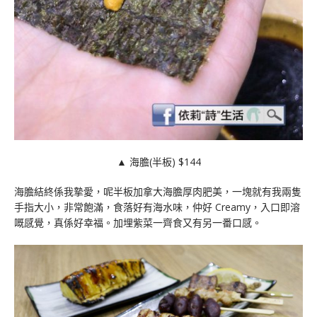
▲ 海膽(半板) $144
海膽結終係我摯愛，呢半板加拿大海膽厚肉肥美，一塊就有我兩隻
手指大小，非常飽滿，食落好有海水味，仲好 Creamy，入口即溶
嘅感覺，真係好幸福。加埋紫菜一齊食又有另一番口感。