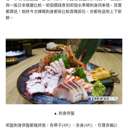
與一般日本餐廳比較，呢個價錢食到呢個水準嘅刺身同串燒，其實
都算抵！始終今次揀嘅刺身都係比較貴嘅部位，亦都有返咁上下新
鮮。
▲ 刺身併盤
呢盤刺身併盤都幾誇張，有帶子(4片) 、赤身(4片) 、珍寶赤蝦(2