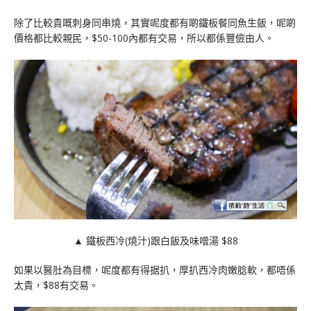
除了比較貴嘅刺身同串燒，其實呢度都有啲鐵板餐同魚生飯，呢啲
價格都比較親民，$50-100內都有交易，所以都係豐儉由人。
▲ 鐵板西冷(燒汁)跟白飯及味噌湯 $88
如果以醫肚為目標，呢度都有得据扒，厚扒西冷肉嫩腍軟，都唔係
太貴，$88有交易。