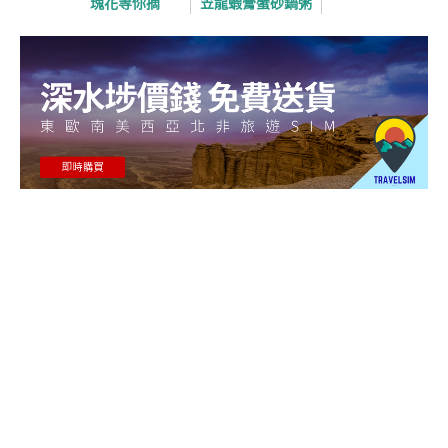
瑰花等你摘
笠龍蝦膏蟹砂鍋粥