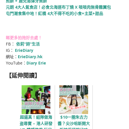
煎餅 + 鹿兒島彈牙魚餅
元朗 4大人氣食店！必食北海道布丁燒 X 啖啖肉無骨雞翼包
屯門潮食集中地！紅橋 4大不得不吃的小食+主菜+甜品
睇更多拍拖好去處！
FB：
依莉“詩”生活
IG：
ErieDiary
網址：
ErieDiary.hk
YouTube：
Diary Erie
【延伸閱讀】
超逼真！組隊做海
$10一圈朱古力
盗尋寶 – 港人研發
醬？尖沙咀新開大