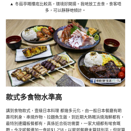
▲ 冬菇亭嘅樓底比較高，環境好開揚。我哋放工去食，食客唔
多，可以靜靜哋傾計。
款式多食物水準高
講到食物款式，壹級日本料理 都幾多元化，由一般日本餐廳有啲
壽司刺身、串燒炸物、拉麵魚生飯，到近期大熱嘅浜燒海鮮都有，
最特別連鐵板餐都有，真係近合街坊需要，一家大細都有啱食嘅
嘢。今次呢餐連加一食咗$1,258，以屋邨餐廳未算特別平，但就算