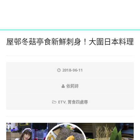
屋邨冬菇亭食新鮮刺身！大圍日本料理
2018-06-11
依莉詩
ETV
,
胃食四處尋