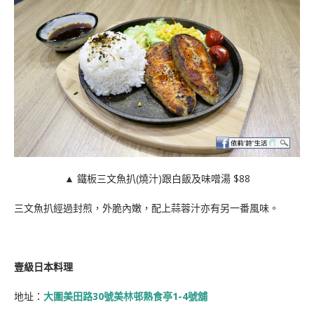
▲ 鐵板三文魚扒(燒汁)跟白飯及味噌湯 $88
三文魚扒經過封煎，外脆內嫩，配上蒜蓉汁亦有另一番風味。
壹級日本料理
地址：
大圍美田路30號美林邨熟食亭1-4號舖