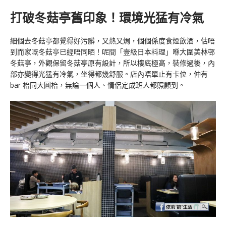
打破冬菇亭舊印象！環境光猛有冷氣
細個去冬菇亭都覺得好污髒，又熱又焗，個個係度食煙飲酒，估唔
到而家嘅冬菇亭已經唔同晒！呢間「壹級日本料理」喺大圍美林邨
冬菇亭，外觀保留冬菇亭原有設計，所以樓底極高，裝修過後，內
部亦變得光猛有冷氣，坐得都幾舒服。店內唔單止有卡位，仲有
bar 枱同大圓枱，無論一個人、情侶定成班人都照顧到。