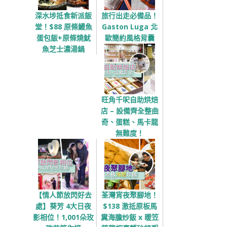
深水埗抵食新派飯
旅行出走必備品！
堂！$88 原條鰻魚
Gaston Luga 北
蛋包飯+原條燒魷
歐簡約風格背囊
魚芝士濃湯鍋
旺角千呎自助烘焙
店 – 設備齊全整曲
奇、蛋糕、馬卡龍
無難度！
【情人節放閃好去
荃灣宵夜聚腳地！
處】葵芳 4大日夜
$138 激抵原板馬
影相位！1,001朵玫
糞海膽炒飯 x 暖笠