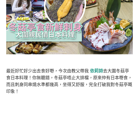
最近好忙好少出去食好嘢，今次由教父帶我
依莉詩
去大圍冬菇亭
食日本料理！你無聽錯，冬菇亭唔止大排檔，原來仲有日本嘢食，
而且刺身同串燒水準都幾高，坐得又舒服，完全打破我對冬菇亭嘅
印象！