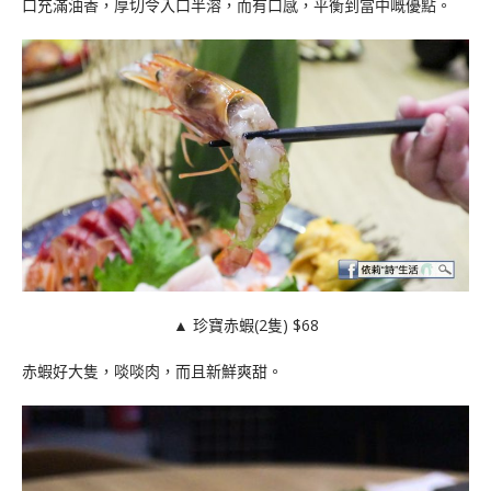
口充滿油香，厚切令入口半溶，而有口感，平衡到當中嘅優點。
▲ 珍寶赤蝦(2隻) $68
赤蝦好大隻，啖啖肉，而且新鮮爽甜。