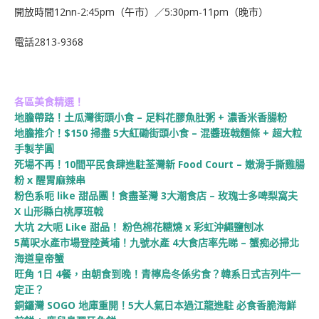
開放時間
12nn-2:45pm（午市）／5:30pm-11pm（晚市）
電話
2813-9368
各區美食精選！
地膽帶路！土瓜灣街頭小食 – 足料花膠魚肚粥 + 濃香米香腸粉
地膽推介！$150 掃盡 5大紅磡街頭小食 – 混醬班戟麵條 + 超大粒
手製芋圓
死場不再！10間平民食肆進駐荃灣新 Food Court – 嫩滑手撕雞腸
粉 x 醒胃麻辣串
粉色系呃 like 甜品團！食盡荃灣 3大潮食店 – 玫瑰士多啤梨窩夫
X 山形縣白桃厚班戟
大坑 2大呃 Like 甜品！ 粉色棉花糖燒 x 彩虹沖繩鹽刨冰
5萬呎水產市場登陸黃埔！九號水產 4大食店率先睇 – 蟹痴必掃北
海道皇帝蟹
旺角 1日 4餐，由朝食到晚！青檸烏冬係劣食？韓系日式吉列牛一
定正？
銅鑼灣 SOGO 地庫重開！5大人氣日本過江龍進駐 必食香脆海鮮