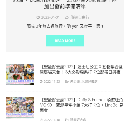
加出發前準備清單
2023-04-01
旅遊自由行
隔咗 3年無去過旅行，啲 yen 又咁平，第 1
READ MORE
【聖誕好去處2022】迪士尼公主 X 動物集合荃
灣廣場天台！ 8大必影森系打卡位影盡日與夜
2022-11-23
未分類
,
玩樂好去處
【聖誕好去處2022】Duffy & Friends 萌遊旺角
MOKO！聖誕星空小鎮 7大打卡位 + LinaBell見
面會
2022-11-18
玩樂好去處