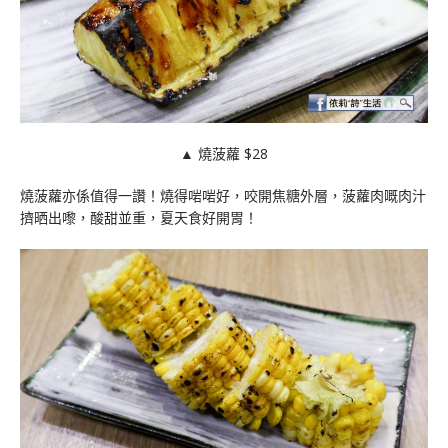
▲ 燒菠蘿 $28
燒菠蘿亦係值得一讚！燒得啱啱好，咬開焦糖外層，菠蘿肉嘅肉汁
擠晒出嚟，酸甜並重，夏天食好開胃！