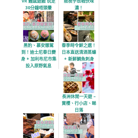
VR 體感遊戲 玩足
阪梳乎班戟伏味
30分鐘唔頭暈
濃！
黑豹、慕安娜駕
春季時令鮮之選！
到！迪士尼春日變
日本直送清酒蒸蠔
身 + 加利布尼市集
+ 新鮮鯛魚刺身
投入原野氣息
長洲休閒一天遊 –
賞櫻、行小店、睇
日落