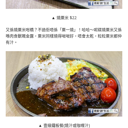
▲ 燒粟米 $22
又係燒粟米咁橋？不過佢唔係「粟一燒」！哈哈～呢碟燒粟米又係
喺肉食獸嘅金露，粟米同樣燒得啱啱好，唔會太乾，粒粒粟米都仲
有汁。
▲ 壹級鐵板餐(燒汁或咖喱汁)