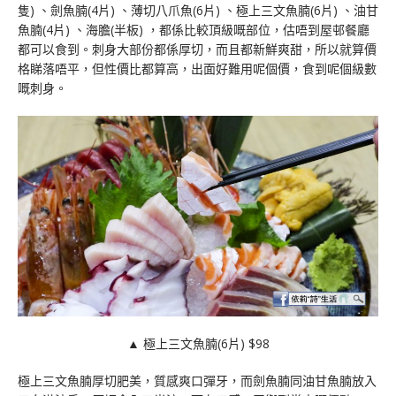
隻) 、劍魚腩(4片) 、薄切八爪魚(6片) 、極上三文魚腩(6片) 、油甘
魚腩(4片) 、海膽(半板) ，都係比較頂級嘅部位，估唔到屋邨餐廳
都可以食到。刺身大部份都係厚切，而且都新鮮爽甜，所以就算價
格睇落唔平，但性價比都算高，出面好難用呢個價，食到呢個級數
嘅刺身。
▲ 極上三文魚腩(6片) $98
極上三文魚腩厚切肥美，質感爽口彈牙，而劍魚腩同油甘魚腩放入