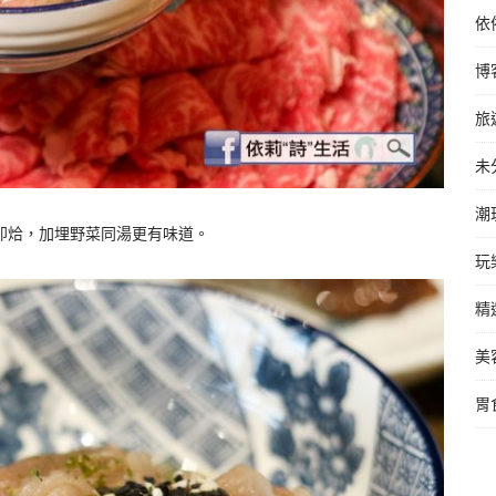
依
博
旅
未
潮
即烚，加埋野菜同湯更有味道。
玩
精
美
胃