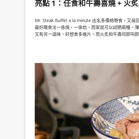
亮點 1：任食和牛壽喜燒 + 火
Mr. Steak Buffet a la minute 出名
最好嘅食法一係燒，一係烚，而家就可以試晒兩種。薄
又有另一滋味，好想食多幾片。而火炙和牛壽司即叫即