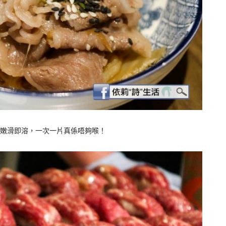
口嫩滑即溶，一次一片真係唔夠喉！