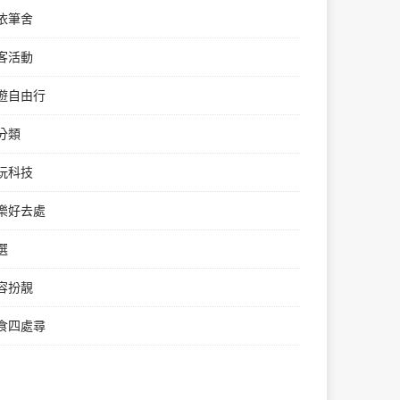
依筆舍
客活動
遊自由行
分類
玩科技
樂好去處
選
容扮靚
食四處尋