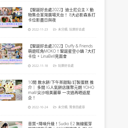
【聖誕好去處2022】迪士尼公主 X 動
物集合荃灣廣場天台！ 8大必影森系打
卡位影盡日與夜
2022-11-23
未分類
,
玩樂好去處
【聖誕好去處2022】Duffy & Friends
萌遊旺角MOKO！聖誕星空小鎮 7大打
卡位 + LinaBell見面會
2022-11-18
玩樂好去處
10間 散水餅/下午茶甜點/訂製蛋糕 推
介｜ 多間 IG人氣餅店匯聚元朗 YOHO
mall/尖沙咀美麗華 一次過再晒返屋
企！
2022-10-24
未分類
,
胃食四處尋
音質+降噪升級！Sudio E2 無線藍芽