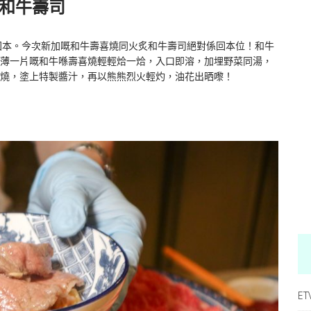
炙和牛壽司
多價格嘢食，又易回本。今次新加嘅和牛壽喜燒同火炙和牛壽司絕對係回本位！和牛
薄一片嘅和牛喺壽喜燒輕輕烚一烚，入口即溶，加埋野菜同湯，
燒，塗上
特製醬汁，再以熊熊烈火輕灼，油花出晒嚟！
ET