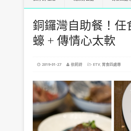
銅鑼灣自助餐！任食
蠔 + 傳情心太軟
2019-01-27
依莉詩
ETV
,
胃食四處尋