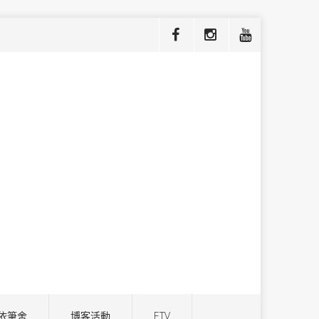
依筆舍
博客活動
ETV