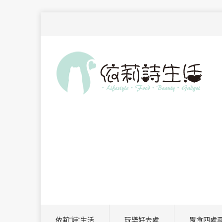
依莉”詩”生活
玩樂好去處
胃食四處